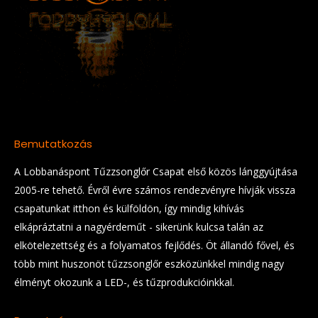
Bemutatkozás
A Lobbanáspont Tűzzsonglőr Csapat első közös lánggyújtása
2005-re tehető. Évről évre számos rendezvényre hívják vissza
csapatunkat itthon és külföldön, így mindig kihívás
elkápráztatni a nagyérdeműt - sikerünk kulcsa talán az
elkötelezettség és a folyamatos fejlődés. Öt állandó fővel, és
több mint huszonöt tűzzsonglőr eszközünkkel mindig nagy
élményt okozunk a LED-, és tűzprodukcióinkkal.