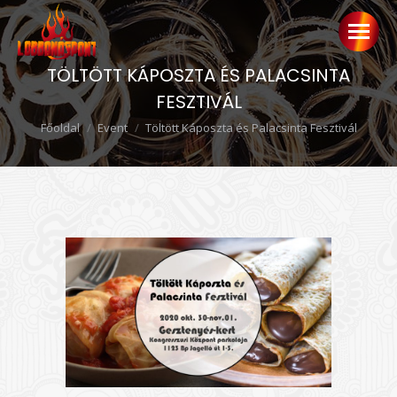
TÖLTÖTT KÁPOSZTA ÉS PALACSINTA
FESZTIVÁL
Ön itt van:
Főoldal
Event
Töltött Káposzta és Palacsinta Fesztivál