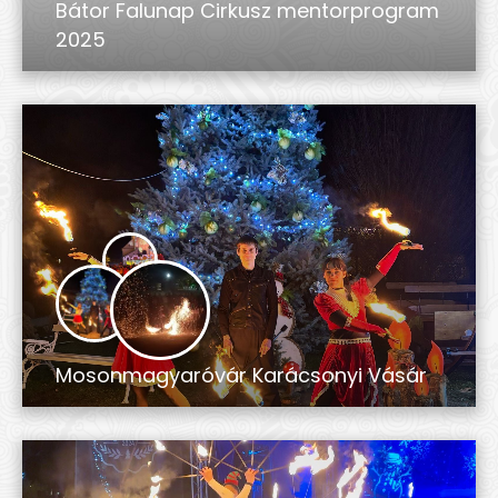
Bátor Falunap Cirkusz mentorprogram
2025
Mosonmagyaróvár Karácsonyi Vásár