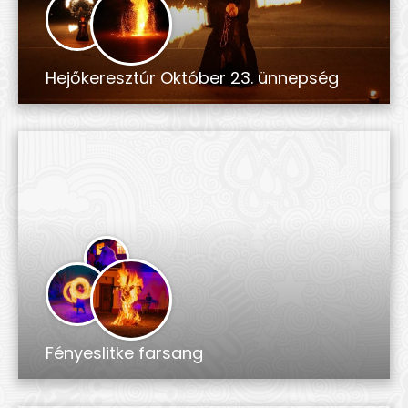
Hejőkeresztúr Október 23. ünnepség
Fényeslitke farsang