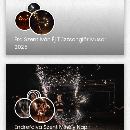
Érd Szent Iván Éj Tűzzsonglőr Műsor
2025
Endrefalva Szent Mihály Napi