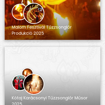
Malom Fesztivál Tűzzsonglőr
Produkció 2025
Kótaj Karácsonyi Tűzzsonglőr Műsor
2025