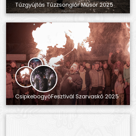
Tűzgyújtás Tűzzsonglőr Műsor 2025
CsipkebogyóFesztivál Szarvaskő 2025