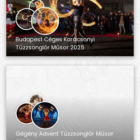
Budapest Céges Karácsonyi
Tűzzsonglőr Műsor 2025
Gégény Advent Tűzzsonglőr Műsor