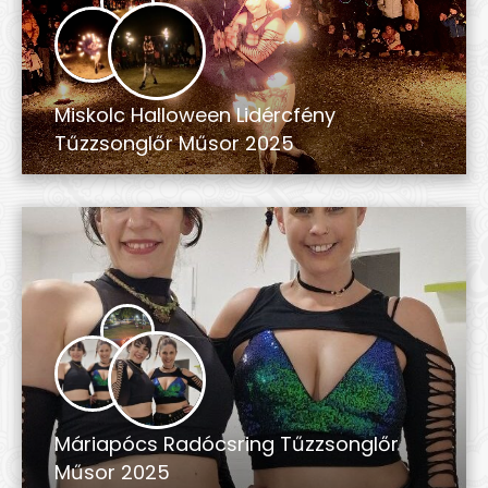
Miskolc Halloween Lidércfény
Tűzzsonglőr Műsor 2025
Máriapócs Radócsring Tűzzsonglőr
Műsor 2025