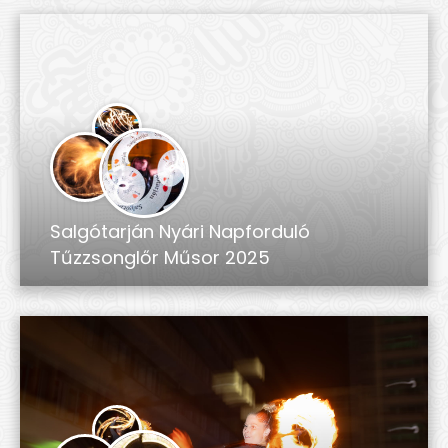
Salgótarján Nyári Napforduló
Tűzzsonglőr Műsor 2025