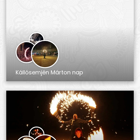
Kállósemjén Márton nap