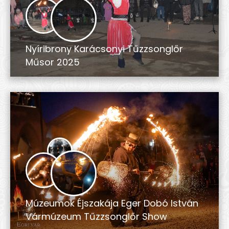
Nyíribrony Karácsonyi Tűzzsonglőr
Műsor 2025
Múzeumok Éjszakája Eger Dobó István
Vármúzeum Tűzzsonglőr Show