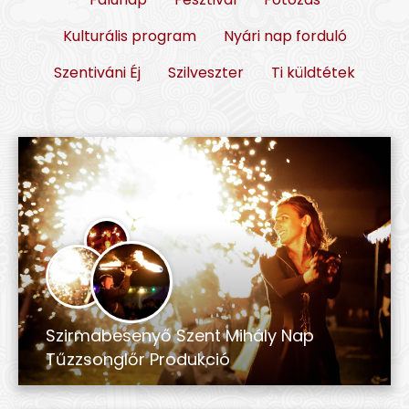
Kulturális program
Nyári nap forduló
Szentiváni Éj
Szilveszter
Ti küldtétek
Szirmabesenyő Szent Mihály Nap
Tűzzsonglőr Produkció