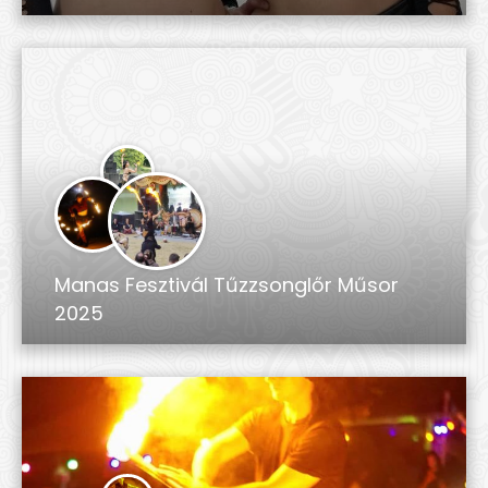
Manas Fesztivál Tűzzsonglőr Műsor
2025