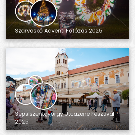
Szarvaskő Adventi Fotózás 2025
Sepsiszentgyörgy Utcazene Fesztivál
2025