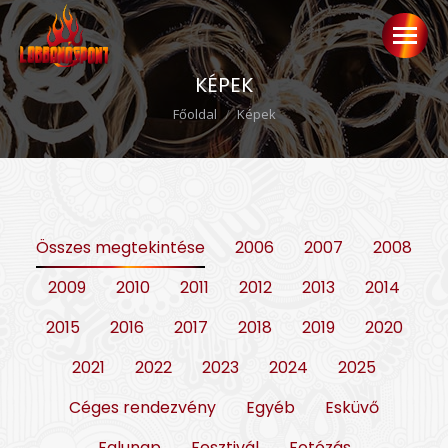
KÉPEK
Ön itt van:
Főoldal
Képek
Összes megtekintése
2006
2007
2008
2009
2010
2011
2012
2013
2014
2015
2016
2017
2018
2019
2020
2021
2022
2023
2024
2025
Céges rendezvény
Egyéb
Esküvő
Falunap
Fesztivál
Fotózás