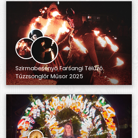
Szirmabesenyő Farsangi Télűző
Tűzzsonglőr Műsor 2025