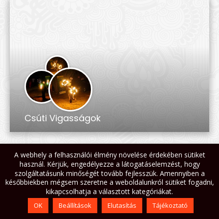
Csúti Vigasságok
A webhely a felhasználói élmény növelése érdekében sütiket
használ. Kérjük, engedélyezze a látogatáselemzést, hogy
szolgáltatásunk minőségét tovább fejlesszük. Amennyiben a
későbbiekben mégsem szeretne a weboldalunkról sütiket fogadni,
kikapcsolhatja a választott kategóriákat.
OK
Beállítások
Elutasítás
Tájékoztató