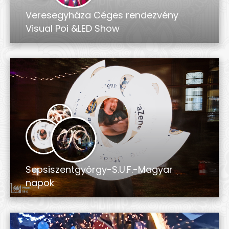
Veresegyháza Céges rendezvény
Visual Poi &LED Show
Sepsiszentgyörgy-S.U.F.-Magyar
napok