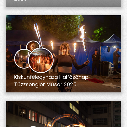
Kiskunfélegyháza Halfőzőnap
Tűzzsonglőr Műsor 2025