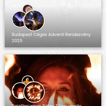
Budapest Céges Adventi Rendezvény
2025
Rajzfilmünnep Bátor Tűzzsonglőr