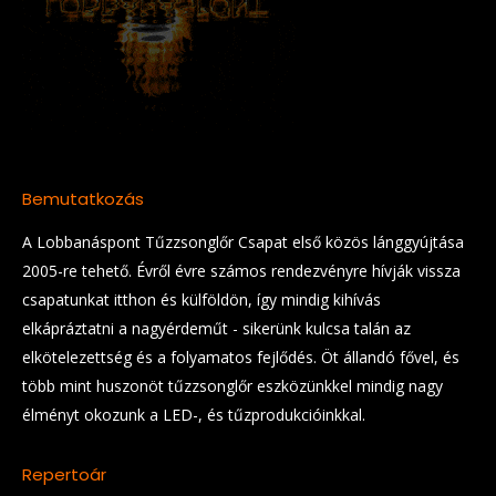
Bemutatkozás
A Lobbanáspont Tűzzsonglőr Csapat első közös lánggyújtása
2005-re tehető. Évről évre számos rendezvényre hívják vissza
csapatunkat itthon és külföldön, így mindig kihívás
elkápráztatni a nagyérdeműt - sikerünk kulcsa talán az
elkötelezettség és a folyamatos fejlődés. Öt állandó fővel, és
több mint huszonöt tűzzsonglőr eszközünkkel mindig nagy
élményt okozunk a LED-, és tűzprodukcióinkkal.
Repertoár