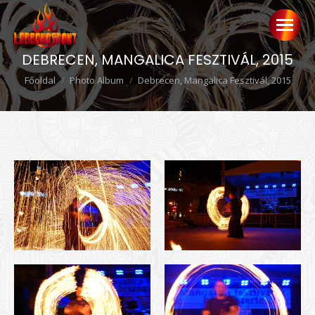
DEBRECEN, MANGALICA FESZTIVÁL, 2015
Ön itt van:
Főoldal
Photo Album
Debrecen, Mangalica Fesztivál, 2015