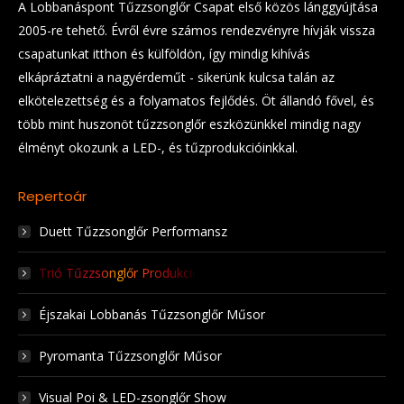
A Lobbanáspont Tűzzsonglőr Csapat első közös lánggyújtása
2005-re tehető. Évről évre számos rendezvényre hívják vissza
csapatunkat itthon és külföldön, így mindig kihívás
elkápráztatni a nagyérdeműt - sikerünk kulcsa talán az
elkötelezettség és a folyamatos fejlődés. Öt állandó fővel, és
több mint huszonöt tűzzsonglőr eszközünkkel mindig nagy
élményt okozunk a LED-, és tűzprodukcióinkkal.
Repertoár
Duett Tűzzsonglőr Performansz
Trió Tűzzsonglőr Produkció
Éjszakai Lobbanás Tűzzsonglőr Műsor
Pyromanta Tűzzsonglőr Műsor
Visual Poi & LED-zsonglőr Show