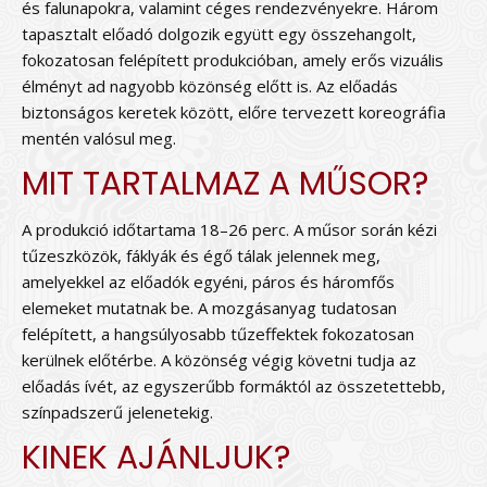
és falunapokra, valamint céges rendezvényekre. Három
tapasztalt előadó dolgozik együtt egy összehangolt,
fokozatosan felépített produkcióban, amely erős vizuális
élményt ad nagyobb közönség előtt is. Az előadás
biztonságos keretek között, előre tervezett koreográfia
mentén valósul meg.
MIT TARTALMAZ A MŰSOR?
A produkció időtartama 18–26 perc. A műsor során kézi
tűzeszközök, fáklyák és égő tálak jelennek meg,
amelyekkel az előadók egyéni, páros és háromfős
elemeket mutatnak be. A mozgásanyag tudatosan
felépített, a hangsúlyosabb tűzeffektek fokozatosan
kerülnek előtérbe. A közönség végig követni tudja az
előadás ívét, az egyszerűbb formáktól az összetettebb,
színpadszerű jelenetekig.
KINEK AJÁNLJUK?