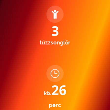
3
tűzzsonglőr
26
kb.
perc