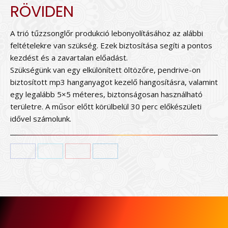
RÖVIDEN
A trió tűzzsonglőr produkció lebonyolításához az alábbi
feltételekre van szükség. Ezek biztosítása segíti a pontos
kezdést és a zavartalan előadást.
Szükségünk van egy elkülönített öltözőre, pendrive-on
biztosított mp3 hanganyagot kezelő hangosításra, valamint
egy legalább 5×5 méteres, biztonságosan használható
területre. A műsor előtt körülbelül 30 perc előkészületi
idővel számolunk.
Facebook
Twitter
Pinterest
LinkedIn