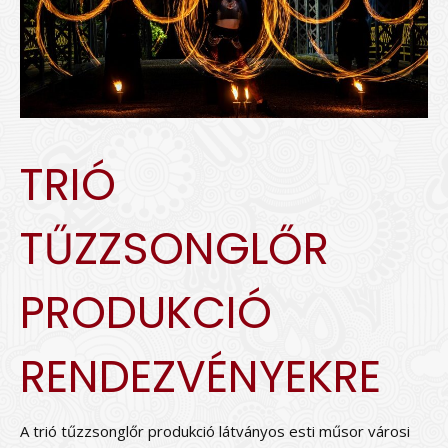
TRIÓ
TŰZZSONGLŐR
PRODUKCIÓ
RENDEZVÉNYEKRE
A trió tűzzsonglőr produkció látványos esti műsor városi