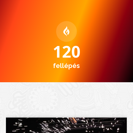
122
fellépés