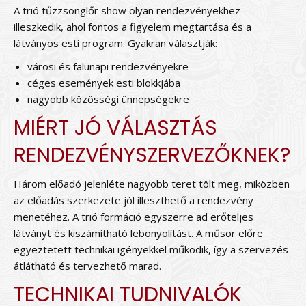
A trió tűzzsonglőr show olyan rendezvényekhez
illeszkedik, ahol fontos a figyelem megtartása és a
látványos esti program. Gyakran választják:
városi és falunapi rendezvényekre
céges események esti blokkjába
nagyobb közösségi ünnepségekre
MIÉRT JÓ VÁLASZTÁS
RENDEZVÉNYSZERVEZŐKNEK?
Három előadó jelenléte nagyobb teret tölt meg, miközben
az előadás szerkezete jól illeszthető a rendezvény
menetéhez. A trió formáció egyszerre ad erőteljes
látványt és kiszámítható lebonyolítást. A műsor előre
egyeztetett technikai igényekkel működik, így a szervezés
átlátható és tervezhető marad.
TECHNIKAI TUDNIVALÓK