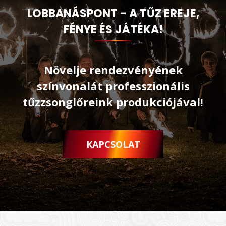
LOBBANÁSPONT - A TŰZ EREJE,
FÉNYE ÉS JÁTÉKA!
Növelje rendezvényének
színvonalát professzionális
tűzzsonglőreink produkciójával!
KAPCSOLAT