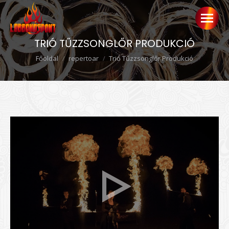
TRIÓ TŰZZSONGLŐR PRODUKCIÓ
Ön itt van:
Főoldal
repertoar
Trió Tűzzsonglőr Produkció