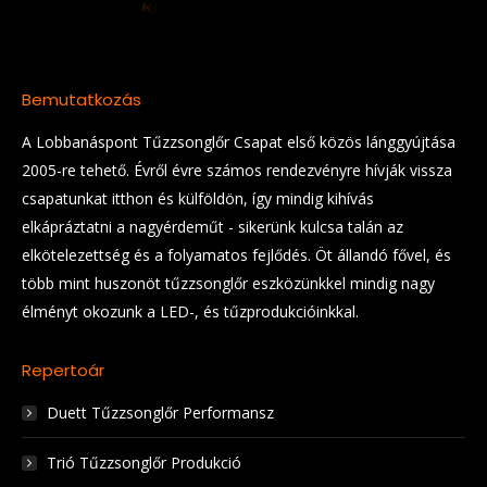
Bemutatkozás
A Lobbanáspont Tűzzsonglőr Csapat első közös lánggyújtása
2005-re tehető. Évről évre számos rendezvényre hívják vissza
csapatunkat itthon és külföldön, így mindig kihívás
elkápráztatni a nagyérdeműt - sikerünk kulcsa talán az
elkötelezettség és a folyamatos fejlődés. Öt állandó fővel, és
több mint huszonöt tűzzsonglőr eszközünkkel mindig nagy
élményt okozunk a LED-, és tűzprodukcióinkkal.
Repertoár
Duett Tűzzsonglőr Performansz
Trió Tűzzsonglőr Produkció