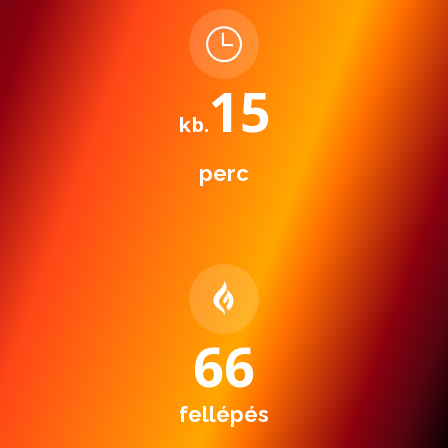
15
kb.
perc
67
fellépés