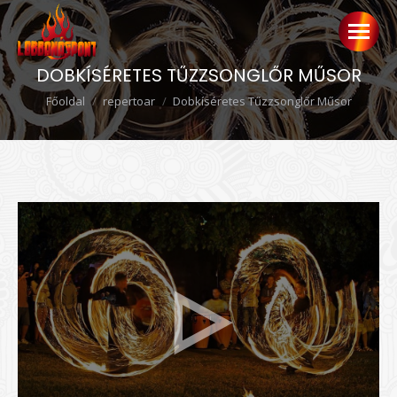
DOBKÍSÉRETES TŰZZSONGLŐR MŰSOR
Ön itt van:
Főoldal
repertoar
Dobkíséretes Tűzzsonglőr Műsor