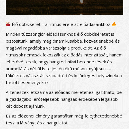
Élő dobkíséret – a ritmus ereje az előadásainkhoz
Minden tűzzsonglőr előadásunkhoz élő dobkíséretet is
biztosítunk, amely még dinamikusabbá, közvetlenebbé és
magával ragadóbbá varázsolja a produkciót. Az élő
ritmusok nemcsak fokozzák az előadás intenzitását, hanem
lehetővé teszik, hogy hangtechnikai berendezések és
áramellátás nélkül is teljes értékű műsort nyújtsunk –
tökéletes választás szabadtéri és különleges helyszíneken
tartott eseményekre.
A zenészek létszáma az előadás méretéhez igazítható, de
a gazdagabb, erőteljesebb hangzás érdekében legalább
két dobost ajánlunk.
Ez az élőzenei élmény garantáltan még felejthetetlenebbé
teszi a látványt és a hangulatot!