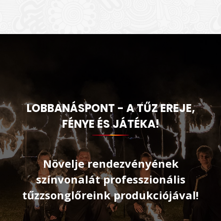
LOBBANÁSPONT - A TŰZ EREJE,
FÉNYE ÉS JÁTÉKA!
Növelje rendezvényének
színvonalát professzionális
tűzzsonglőreink produkciójával!