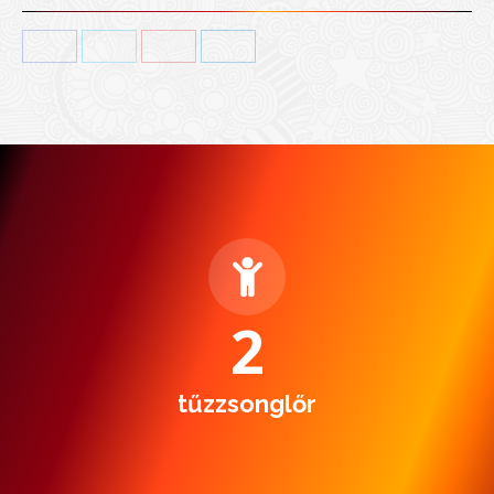
Facebook
Twitter
Pinterest
LinkedIn
2
tűzzsonglőr