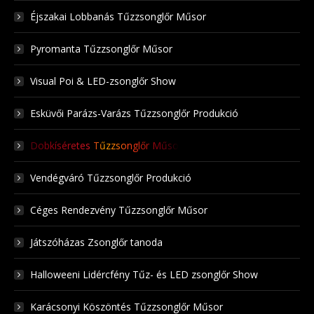
Éjszakai Lobbanás Tűzzsonglőr Műsor
Pyromanta Tűzzsonglőr Műsor
Visual Poi & LED-zsonglőr Show
Esküvői Parázs-Varázs Tűzzsonglőr Produkció
Dobkíséretes Tűzzsonglőr Műsor
Vendégváró Tűzzsonglőr Produkció
Céges Rendezvény Tűzzsonglőr Műsor
Játszóházas Zsonglőr tanoda
Halloweeni Lidércfény Tűz- és LED zsonglőr Show
Karácsonyi Köszöntés Tűzzsonglőr Műsor