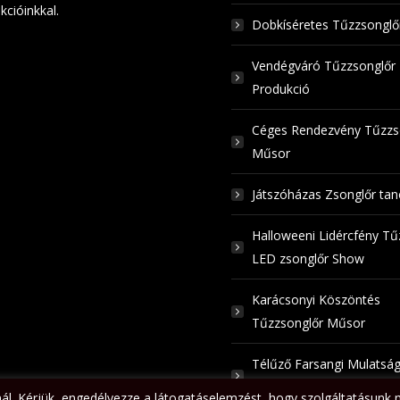
kcióinkkal.
Dobkíséretes Tűzzsongl
Vendégváró Tűzzsonglőr
Produkció
Céges Rendezvény Tűzzs
Műsor
Játszóházas Zsonglőr ta
Halloweeni Lidércfény Tű
LED zsonglőr Show
Karácsonyi Köszöntés
Tűzzsonglőr Műsor
Télűző Farsangi Mulatsá
Tűzzsonglőrökkel
nál. Kérjük, engedélyezze a látogatáselemzést, hogy szolgáltatásu