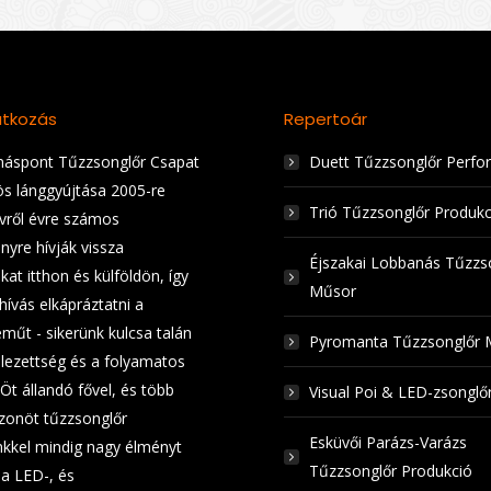
tkozás
Repertoár
áspont Tűzzsonglőr Csapat
Duett Tűzzsonglőr Perfo
ös lánggyújtása 2005-re
Trió Tűzzsonglőr Produkc
Évről évre számos
nyre hívják vissza
Éjszakai Lobbanás Tűzzs
at itthon és külföldön, így
Műsor
hívás elkápráztatni a
műt - sikerünk kulcsa talán
Pyromanta Tűzzsonglőr 
elezettség és a folyamatos
 Öt állandó fővel, és több
Visual Poi & LED-zsongl
zonöt tűzzsonglőr
Esküvői Parázs-Varázs
kkel mindig nagy élményt
Tűzzsonglőr Produkció
a LED-, és