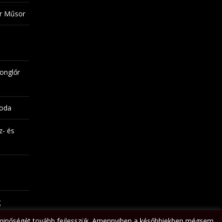
őr Műsor
onglőr
noda
z- és
g
nk minőségét tovább fejlesszük. Amennyiben a későbbiekben mégsem