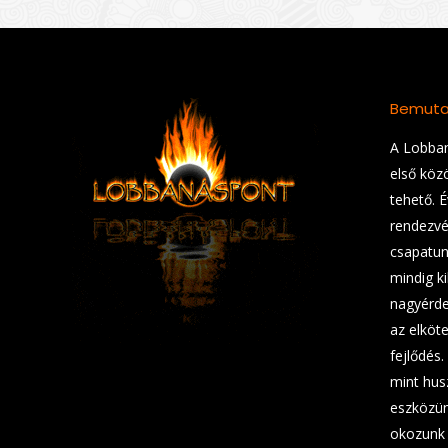
Bemuta
A Lobban
első köz
tehető. 
rendezvé
csapatunk
mindig ki
nagyérde
az elköt
fejlődés.
mint hus
eszközün
okozunk 