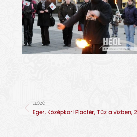
ALBUM
ELŐZŐ
NAVIGATION
Előző
Eger, Középkori Piactér, Tűz a vízben, 2
album: