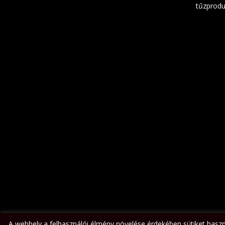
tűzprodu
A webhely a felhasználói élmény növelése érdekében sütiket hasz