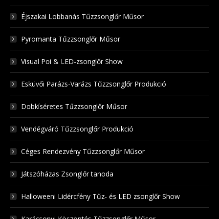
Éjszakai Lobbanás Tűzzsonglőr Műsor
Pyromanta Tűzzsonglőr Műsor
Visual Poi & LED-zsonglőr Show
Esküvői Parázs-Varázs Tűzzsonglőr Produkció
Dobkíséretes Tűzzsonglőr Műsor
Vendégváró Tűzzsonglőr Produkció
Céges Rendezvény Tűzzsonglőr Műsor
Játszóházas Zsonglőr tanoda
Halloweeni Lidércfény Tűz- és LED zsonglőr Show
Karácsonyi Köszöntés Tűzzsonglőr Műsor