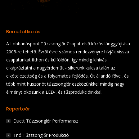
Bemutatkozás
A Lobbanáspont Tűzzsonglőr Csapat első közös lánggyújtása
2005-re tehető. Évről évre számos rendezvényre hívják vissza
csapatunkat itthon és külföldön, így mindig kihívás
elkápráztatni a nagyérdeműt - sikerünk kulcsa talán az
elkötelezettség és a folyamatos fejlődés. Öt állandó fővel, és
több mint huszonöt tűzzsonglőr eszközünkkel mindig nagy
élményt okozunk a LED-, és tűzprodukcióinkkal.
Repertoár
Duett Tűzzsonglőr Performansz
Trió Tűzzsonglőr Produkció