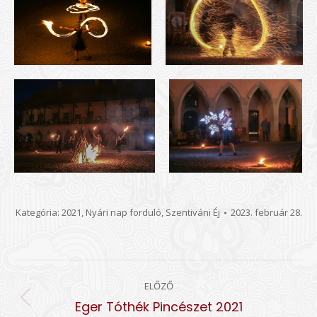
Kategória:
2021
,
Nyári nap forduló
,
Szentiváni Éj
2023. február 28.
ALBUM
ELŐZŐ
NAVIGATION
Előző
Eger Tóthék Pincészet 2021