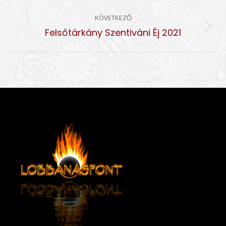
album:
KÖVETKEZŐ
Következő
Felsőtárkány Szentiváni Éj 2021
album: