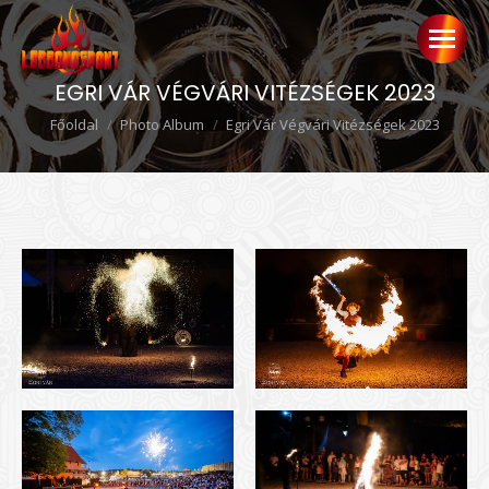
EGRI VÁR VÉGVÁRI VITÉZSÉGEK 2023
Ön itt van:
Főoldal
Photo Album
Egri Vár Végvári Vitézségek 2023