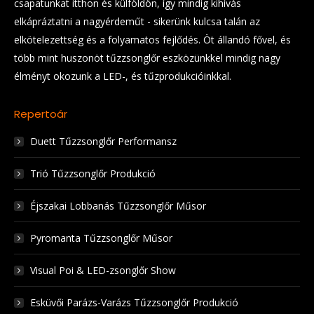
csapatunkat itthon és külföldön, így mindig kihívás
elkápráztatni a nagyérdeműt - sikerünk kulcsa talán az
elkötelezettség és a folyamatos fejlődés. Öt állandó fővel, és
több mint huszonöt tűzzsonglőr eszközünkkel mindig nagy
élményt okozunk a LED-, és tűzprodukcióinkkal.
Repertoár
Duett Tűzzsonglőr Performansz
Trió Tűzzsonglőr Produkció
Éjszakai Lobbanás Tűzzsonglőr Műsor
Pyromanta Tűzzsonglőr Műsor
Visual Poi & LED-zsonglőr Show
Esküvői Parázs-Varázs Tűzzsonglőr Produkció