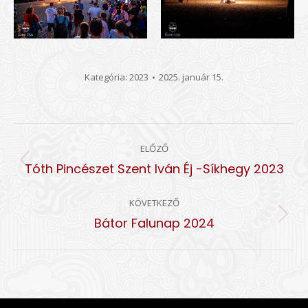
Kategória:
2023
2025. január 15.
ALBUM
ELŐZŐ
NAVIGATION
Előző
Tóth Pincészet Szent Iván Éj -Síkhegy 2023
album:
KÖVETKEZŐ
Következő
Bátor Falunap 2024
album: