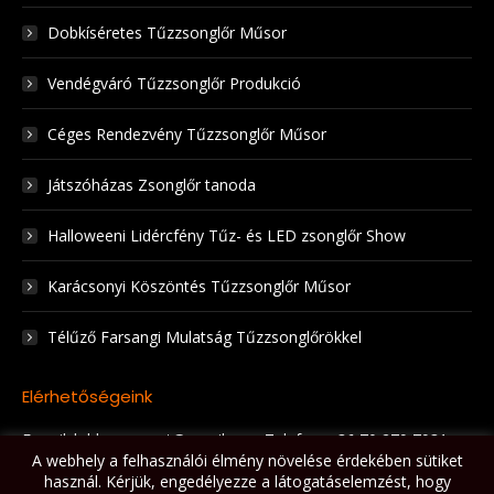
Dobkíséretes Tűzzsonglőr Műsor
Vendégváró Tűzzsonglőr Produkció
Céges Rendezvény Tűzzsonglőr Műsor
Játszóházas Zsonglőr tanoda
Halloweeni Lidércfény Tűz- és LED zsonglőr Show
Karácsonyi Köszöntés Tűzzsonglőr Műsor
Télűző Farsangi Mulatság Tűzzsonglőrökkel
Elérhetőségeink
E-mail: lobbanaspont@gmail.com Telefon: +36 70 279 7931
A webhely a felhasználói élmény növelése érdekében sütiket
Itt vagyunk elérhetőek:
használ. Kérjük, engedélyezze a látogatáselemzést, hogy