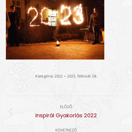
Kategória:
2022
2023. február 28.
ALBUM
ELŐZŐ
NAVIGATION
Előző
Inspirál Gyakorlás 2022
album:
KÖVETKEZŐ