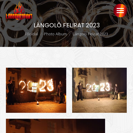
LÁNGOLÓ FELIRAT 2023
Ön itt van:
Főoldal
Photo Album
Lángoló Felirat 2023