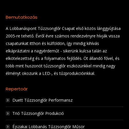
Bemutatkozás
A Lobbanáspont Tűzzsonglőr Csapat első közös lánggyújtása
2005-re tehető. Évről évre számos rendezvényre hívják vissza
csapatunkat itthon és külföldön, így mindig kihívás
elkápráztatni a nagyérdeműt - sikerünk kulcsa talán az
elkötelezettség és a folyamatos fejlődés. Öt állandó fővel, és
több mint huszonöt tűzzsonglőr eszközünkkel mindig nagy
élményt okozunk a LED-, és tűzprodukcióinkkal.
Repertoár
Duett Tűzzsonglőr Performansz
Trió Tűzzsonglőr Produkció
Éjszakai Lobbanás Tűzzsonglőr Műsor