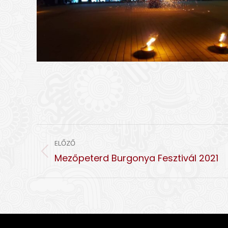
ALBUM
ELŐZŐ
NAVIGATION
Előző
Mezőpeterd Burgonya Fesztivál 2021
album: