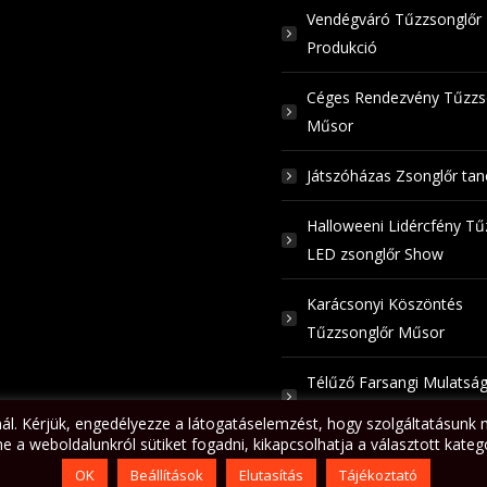
Vendégváró Tűzzsonglőr
Produkció
Céges Rendezvény Tűzzs
Műsor
Játszóházas Zsonglőr ta
Halloweeni Lidércfény Tű
LED zsonglőr Show
Karácsonyi Köszöntés
Tűzzsonglőr Műsor
Télűző Farsangi Mulatsá
Tűzzsonglőrökkel
nál. Kérjük, engedélyezze a látogatáselemzést, hogy szolgáltatásu
e a weboldalunkról sütiket fogadni, kikapcsolhatja a választott kateg
OK
Beállítások
Elutasítás
Tájékoztató