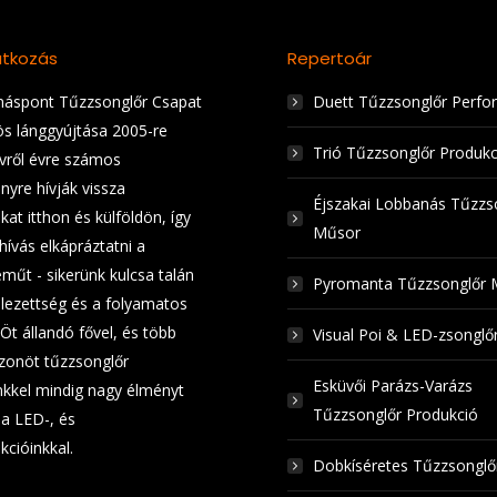
tkozás
Repertoár
áspont Tűzzsonglőr Csapat
Duett Tűzzsonglőr Perfo
ös lánggyújtása 2005-re
Trió Tűzzsonglőr Produkc
Évről évre számos
nyre hívják vissza
Éjszakai Lobbanás Tűzzs
at itthon és külföldön, így
Műsor
hívás elkápráztatni a
műt - sikerünk kulcsa talán
Pyromanta Tűzzsonglőr 
elezettség és a folyamatos
 Öt állandó fővel, és több
Visual Poi & LED-zsongl
zonöt tűzzsonglőr
Esküvői Parázs-Varázs
kkel mindig nagy élményt
Tűzzsonglőr Produkció
a LED-, és
kcióinkkal.
Dobkíséretes Tűzzsongl