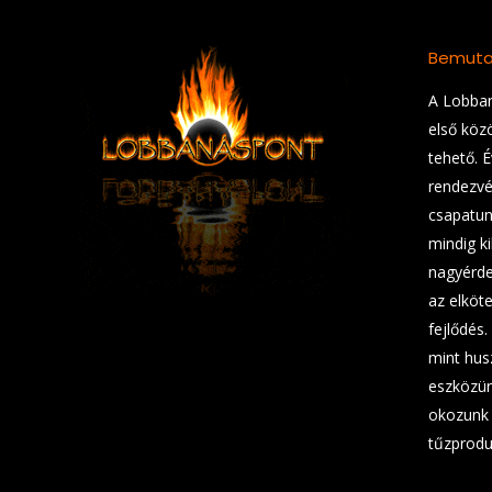
Bemuta
A Lobban
első köz
tehető. 
rendezvé
csapatunk
mindig ki
nagyérde
az elköt
fejlődés.
mint hus
eszközün
okozunk 
tűzprodu