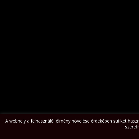
A webhely a felhasználói élmény növelése érdekében sütiket hasz
szeretn
Lobbanáspont Tűzzsonglőr Egyesület