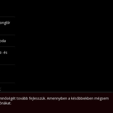
onglőr
noda
z- és
g
nk minőségét tovább fejlesszük. Amennyiben a későbbiekben mégsem
óriákat.
Impresszum
Adatvédelem
Honlapkészítő