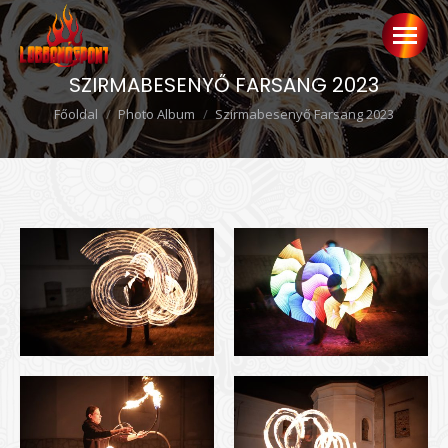
SZIRMABESENYŐ FARSANG 2023
Ön itt van:
Főoldal
Photo Album
Szirmabesenyő Farsang 2023