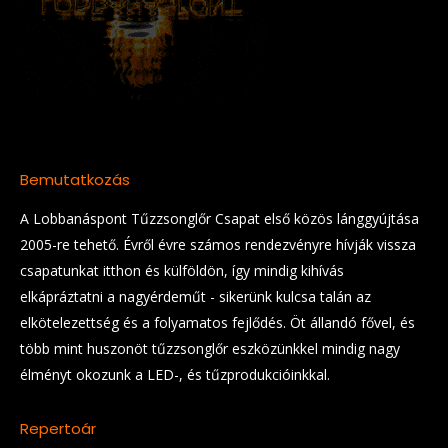
Bemutatkozás
A Lobbanáspont Tűzzsonglőr Csapat első közös lánggyújtása
2005-re tehető. Évről évre számos rendezvényre hívják vissza
csapatunkat itthon és külföldön, így mindig kihívás
elkápráztatni a nagyérdeműt - sikerünk kulcsa talán az
elkötelezettség és a folyamatos fejlődés. Öt állandó fővel, és
több mint huszonöt tűzzsonglőr eszközünkkel mindig nagy
élményt okozunk a LED-, és tűzprodukcióinkkal.
Repertoár