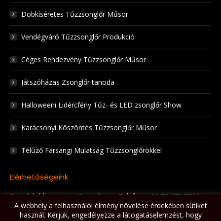
Dobkíséretes Tűzzsonglőr Műsor
Vendégváró Tűzzsonglőr Produkció
Céges Rendezvény Tűzzsonglőr Műsor
Játszóházas Zsonglőr tanoda
Halloweeni Lidércfény Tűz- és LED zsonglőr Show
Karácsonyi Köszöntés Tűzzsonglőr Műsor
Télűző Farsangi Mulatság Tűzzsonglőrökkel
Elérhetőségeink
E-mail: lobbanaspont@gmail.com Telefon: +36 70 279 7931
A webhely a felhasználói élmény növelése érdekében sütiket
Itt vagyunk elérhetőek:
használ. Kérjük, engedélyezze a látogatáselemzést, hogy
Facebook
YouTube
Instagram