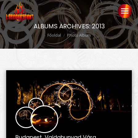
ALBUMS ARCHIVES:
2013
Ön itt van:
Főoldal
Photo Album
Budapest, Vajdahunyad Vára,