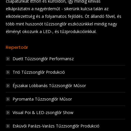
csapatunkat itthon és külföldön, így mindig kihívás
elkápráztatni a nagyérdeműt - sikerünk kulcsa talán az
elkötelezettség és a folyamatos fejlődés. Öt állandó fővel, és
több mint huszonöt tűzzsonglőr eszközünkkel mindig nagy
élményt okozunk a LED-, és tűzprodukcióinkkal.
Repertoár
Duett Tűzzsonglőr Performansz
Trió Tűzzsonglőr Produkció
Éjszakai Lobbanás Tűzzsonglőr Műsor
Pyromanta Tűzzsonglőr Műsor
Visual Poi & LED-zsonglőr Show
Esküvői Parázs-Varázs Tűzzsonglőr Produkció