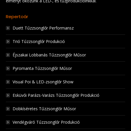
élményt okozunk a LED-, és tűzprodukcióinkkal.
Repertoár
Duett Tűzzsonglőr Performansz
Trió Tűzzsonglőr Produkció
Éjszakai Lobbanás Tűzzsonglőr Műsor
Pyromanta Tűzzsonglőr Műsor
Visual Poi & LED-zsonglőr Show
Esküvői Parázs-Varázs Tűzzsonglőr Produkció
Dobkíséretes Tűzzsonglőr Műsor
Vendégváró Tűzzsonglőr Produkció