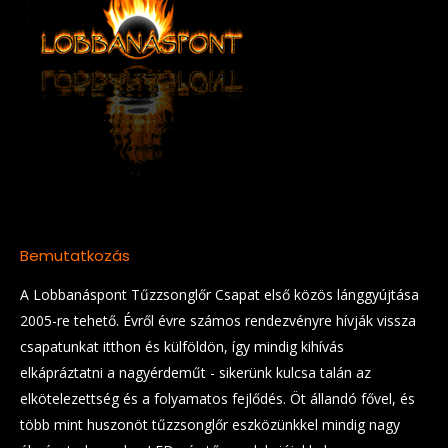
Bemutatkozás
A Lobbanáspont Tűzzsonglőr Csapat első közös lánggyújtása
2005-re tehető. Évről évre számos rendezvényre hívják vissza
csapatunkat itthon és külföldön, így mindig kihívás
elkápráztatni a nagyérdeműt - sikerünk kulcsa talán az
elkötelezettség és a folyamatos fejlődés. Öt állandó fővel, és
több mint huszonöt tűzzsonglőr eszközünkkel mindig nagy