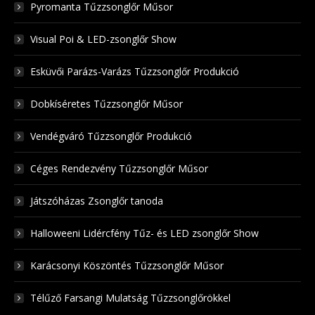
Pyromanta Tűzzsonglőr Műsor
Visual Poi & LED-zsonglőr Show
Esküvői Parázs-Varázs Tűzzsonglőr Produkció
Dobkíséretes Tűzzsonglőr Műsor
Vendégváró Tűzzsonglőr Produkció
Céges Rendezvény Tűzzsonglőr Műsor
Játszóházas Zsonglőr tanoda
Halloweeni Lidércfény Tűz- és LED zsonglőr Show
Karácsonyi Köszöntés Tűzzsonglőr Műsor
Télűző Farsangi Mulatság Tűzzsonglőrökkel