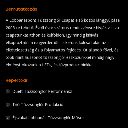
Bemutatkozás
A Lobbanáspont Tűzzsonglőr Csapat első közös lánggyújtása
2005-re tehető. Évről évre számos rendezvényre hívják vissza
csapatunkat itthon és külföldön, így mindig kihívás
elkápráztatni a nagyérdeműt - sikerünk kulcsa talán az
elkötelezettség és a folyamatos fejlődés. Öt állandó fővel, és
több mint huszonöt tűzzsonglőr eszközünkkel mindig nagy
élményt okozunk a LED-, és tűzprodukcióinkkal.
Repertoár
Duett Tűzzsonglőr Performansz
Trió Tűzzsonglőr Produkció
Éjszakai Lobbanás Tűzzsonglőr Műsor