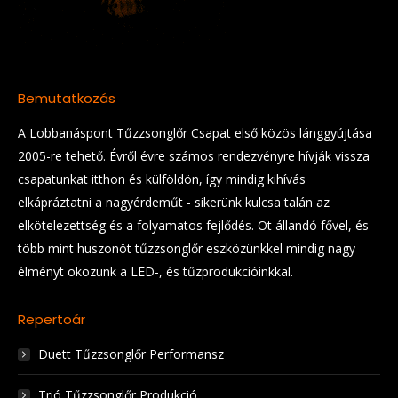
Bemutatkozás
A Lobbanáspont Tűzzsonglőr Csapat első közös lánggyújtása
2005-re tehető. Évről évre számos rendezvényre hívják vissza
csapatunkat itthon és külföldön, így mindig kihívás
elkápráztatni a nagyérdeműt - sikerünk kulcsa talán az
elkötelezettség és a folyamatos fejlődés. Öt állandó fővel, és
több mint huszonöt tűzzsonglőr eszközünkkel mindig nagy
élményt okozunk a LED-, és tűzprodukcióinkkal.
Repertoár
Duett Tűzzsonglőr Performansz
Trió Tűzzsonglőr Produkció