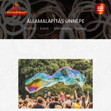
ÁLLAMALAPÍTÁS ÜNNEPE
Ön itt van:
Főoldal
Event
Államalapítás Ünnepe