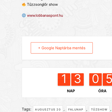
Tűzzsonglőr show
www.lobbanaspont.hu
+ Google Naptárba mentés
1
1
1
1
3
3
2
2
9
9
0
0
NAP
ÓRA
Tags:
,
,
AUGUSZTUS 20
FALUNAP
TŰZSHOW