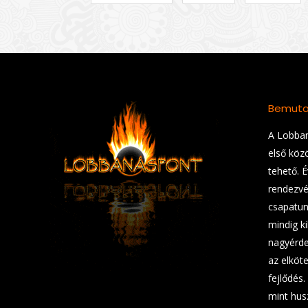
Bemuta
A Lobban
első köz
tehető. 
rendezvé
csapatunk
mindig ki
nagyérde
az elköt
fejlődés.
mint hus