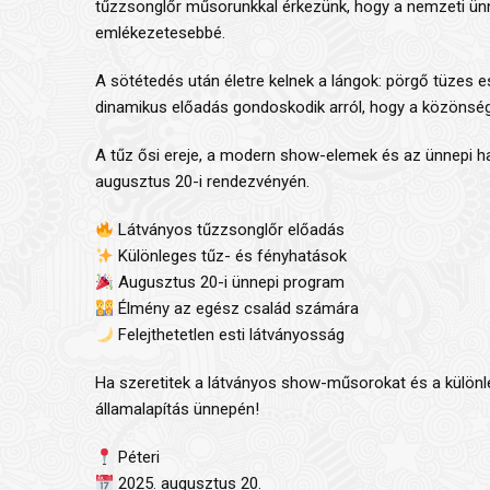
tűzzsonglőr műsorunkkal érkezünk, hogy a nemzeti ünn
emlékezetesebbé.
A sötétedés után életre kelnek a lángok: pörgő tüzes e
dinamikus előadás gondoskodik arról, hogy a közönség
A tűz ősi ereje, a modern show-elemek és az ünnepi h
augusztus 20-i rendezvényén.
Látványos tűzzsonglőr előadás
Különleges tűz- és fényhatások
Augusztus 20-i ünnepi program
Élmény az egész család számára
Felejthetetlen esti látványosság
Ha szeretitek a látványos show-műsorokat és a különl
államalapítás ünnepén!
Péteri
2025. augusztus 20.