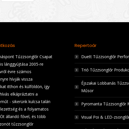
tkozás
Repertoár
áspont Tűzzsonglőr Csapat
Duett Tűzzsonglőr Perfo
ös lánggyújtása 2005-re
Trió Tűzzsonglőr Produkc
Évről évre számos
nyre hívják vissza
Éjszakai Lobbanás Tűzzs
at itthon és külföldön, így
Műsor
hívás elkápráztatni a
műt - sikerünk kulcsa talán
Pyromanta Tűzzsonglőr 
elezettség és a folyamatos
 Öt állandó fővel, és több
Visual Poi & LED-zsongl
zonöt tűzzsonglőr