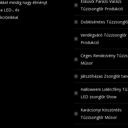
Esküvői Parázs-Varázs
kkel mindig nagy élményt
Tűzzsonglőr Produkció
a LED-, és
kcióinkkal.
Dobkíséretes Tűzzsongl
Vendégváró Tűzzsonglőr
Produkció
Céges Rendezvény Tűzzs
Műsor
Játszóházas Zsonglőr ta
Halloweeni Lidércfény Tű
LED zsonglőr Show
Karácsonyi Köszöntés
Tűzzsonglőr Műsor