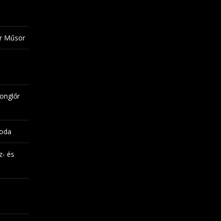
őr Műsor
onglőr
noda
z- és