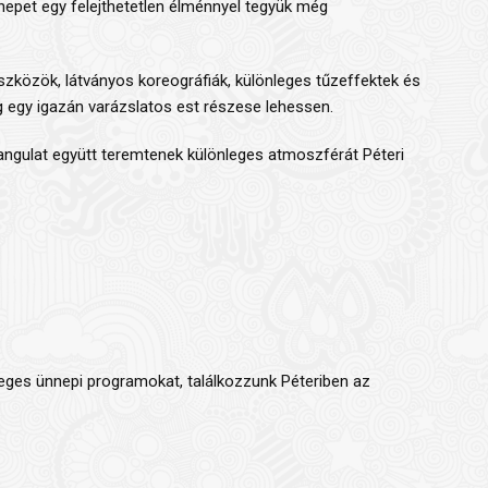
epet egy felejthetetlen élménnyel tegyük még
szközök, látványos koreográfiák, különleges tűzeffektek és
 egy igazán varázslatos est részese lehessen.
angulat együtt teremtenek különleges atmoszférát Péteri
eges ünnepi programokat, találkozzunk Péteriben az