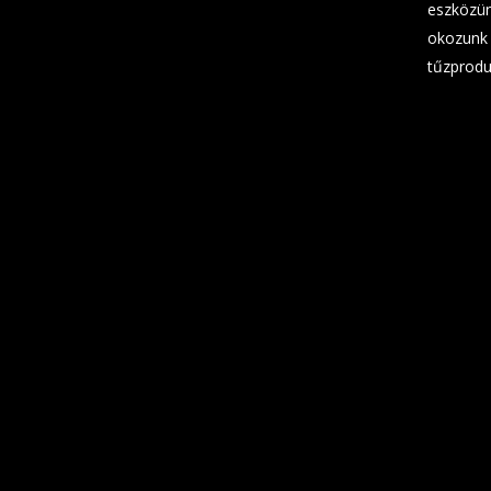
eszközün
okozunk 
tűzprodu