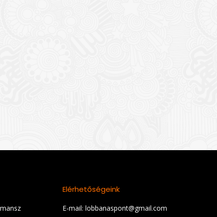
Elérhetőségeink
rmansz
E-mail: lobbanaspont@gmail.com