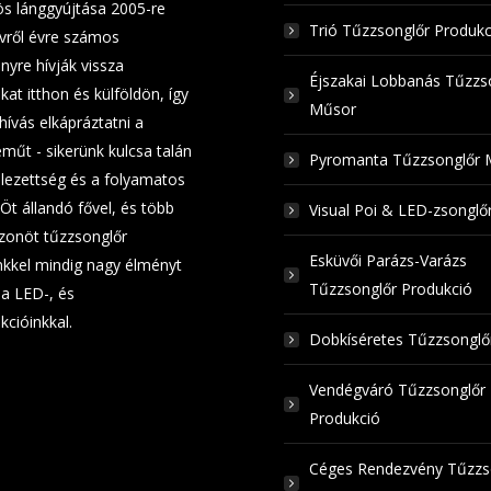
ös lánggyújtása 2005-re
Trió Tűzzsonglőr Produkc
Évről évre számos
nyre hívják vissza
Éjszakai Lobbanás Tűzzs
at itthon és külföldön, így
Műsor
hívás elkápráztatni a
műt - sikerünk kulcsa talán
Pyromanta Tűzzsonglőr 
elezettség és a folyamatos
 Öt állandó fővel, és több
Visual Poi & LED-zsongl
zonöt tűzzsonglőr
Esküvői Parázs-Varázs
kkel mindig nagy élményt
Tűzzsonglőr Produkció
a LED-, és
kcióinkkal.
Dobkíséretes Tűzzsongl
Vendégváró Tűzzsonglőr
Produkció
Céges Rendezvény Tűzzs