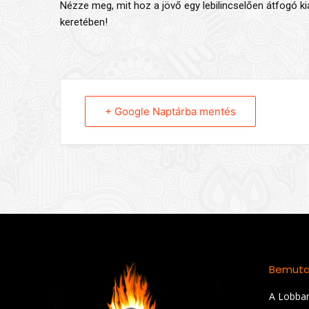
Nézze meg, mit hoz a jövő egy lebilincselően átfogó ki
keretében!
+ Google Naptárba mentés
Bemuta
A Lobban