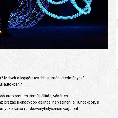
ók? Melyek a legígéretesebb kutatási eredmények?
 új autókban?
autóipari- és járműkiállítás, vásár és
z ország legnagyobb kiállítási helyszínén, a Hungexpón, a
örnyező külső rendezvényhelyszínen várja önt.