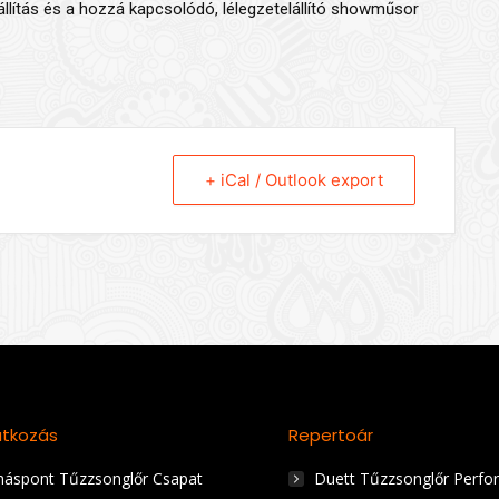
állítás és a hozzá kapcsolódó, lélegzetelállító showműsor
+ iCal / Outlook export
tkozás
Repertoár
áspont Tűzzsonglőr Csapat
Duett Tűzzsonglőr Perfo