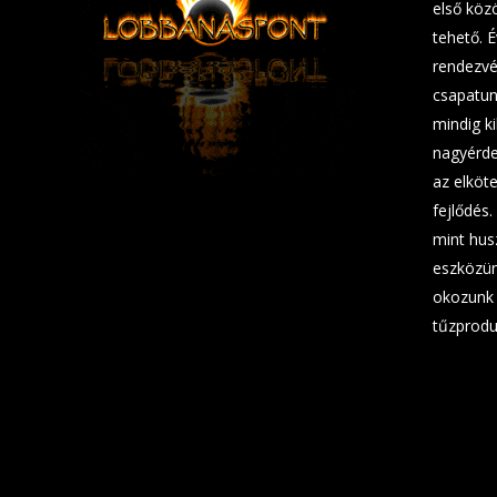
első köz
tehető. 
rendezvé
csapatunk
mindig ki
nagyérde
az elköt
fejlődés.
mint hus
eszközün
okozunk 
tűzprodu