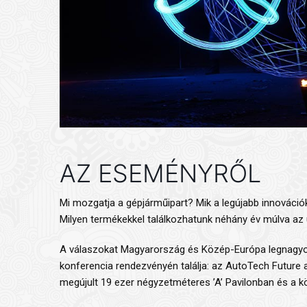
AZ ESEMÉNYRŐL
Mi mozgatja a gépjárműipart? Mik a legújabb innováci
Milyen termékekkel találkozhatunk néhány év múlva az
A válaszokat Magyarország és Közép-Európa legnagyobb 
konferencia rendezvényén találja: az AutoTech Future a
megújult 19 ezer négyzetméteres ’A’ Pavilonban és a k