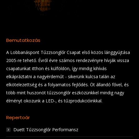
Bemutatkozás
A Lobbanáspont Tűzzsonglőr Csapat első közös lánggyújtása
2005-re tehető. Évről évre számos rendezvényre hívják vissza
csapatunkat itthon és külföldön, így mindig kihívás
elkápráztatni a nagyérdeműt - sikerünk kulcsa talán az
elkötelezettség és a folyamatos fejlődés. Öt állandó fővel, és
több mint huszonöt tűzzsonglőr eszközünkkel mindig nagy
élményt okozunk a LED-, és tűzprodukcióinkkal.
Repertoár
Duett Tűzzsonglőr Performansz