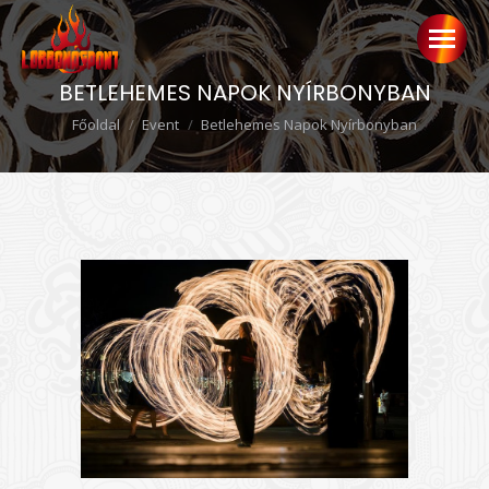
BETLEHEMES NAPOK NYÍRBONYBAN
Ön itt van:
Főoldal
Event
Betlehemes Napok Nyírbonyban