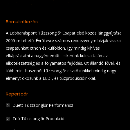
Bemutatkozás
A Lobbanáspont Tűzzsonglőr Csapat első közös lánggyújtása
2005-re tehető. Évről évre számos rendezvényre hívják vissza
csapatunkat itthon és külföldön, így mindig kihívás
elkápráztatni a nagyérdeműt - sikerünk kulcsa talán az
elkötelezettség és a folyamatos fejlődés. Öt állandó fővel, és
több mint huszonöt tűzzsonglőr eszközünkkel mindig nagy
élményt okozunk a LED-, és tűzprodukcióinkkal.
Repertoár
Duett Tűzzsonglőr Performansz
Trió Tűzzsonglőr Produkció