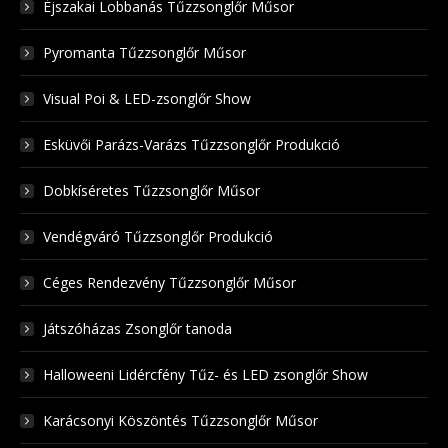
Éjszakai Lobbanás Tűzzsonglőr Műsor
Pyromanta Tűzzsonglőr Műsor
Visual Poi & LED-zsonglőr Show
Esküvői Parázs-Varázs Tűzzsonglőr Produkció
Dobkíséretes Tűzzsonglőr Műsor
Vendégváró Tűzzsonglőr Produkció
Céges Rendezvény Tűzzsonglőr Műsor
Játszóházas Zsonglőr tanoda
Halloweeni Lidércfény Tűz- és LED zsonglőr Show
Karácsonyi Köszöntés Tűzzsonglőr Műsor