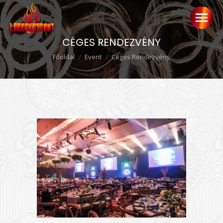
CÉGES RENDEZVÉNY
Ön itt van:
Főoldal
Event
Céges Rendezvény