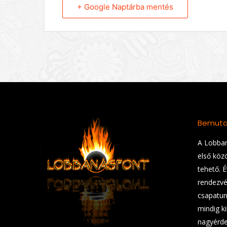
+ Google Naptárba mentés
Bemuta
A Lobban
első köz
tehető. 
rendezvé
csapatunk
mindig ki
nagyérde