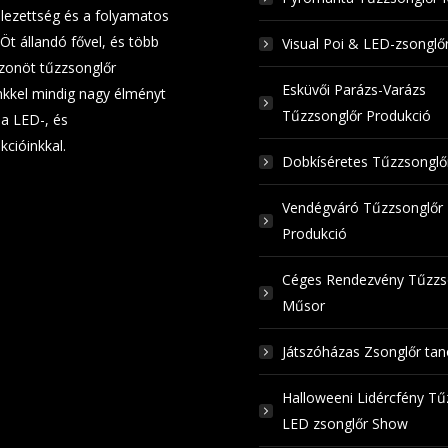
elezettség és a folyamatos
 Öt állandó fővel, és több
Visual Poi & LED-zsongl
zonöt tűzzsonglőr
Esküvői Parázs-Varázs
kkel mindig nagy élményt
Tűzzsonglőr Produkció
a LED-, és
kcióinkkal.
Dobkíséretes Tűzzsongl
Vendégváró Tűzzsonglőr
Produkció
Céges Rendezvény Tűzzs
Műsor
Játszóházas Zsonglőr ta
Halloweeni Lidércfény Tű
LED zsonglőr Show