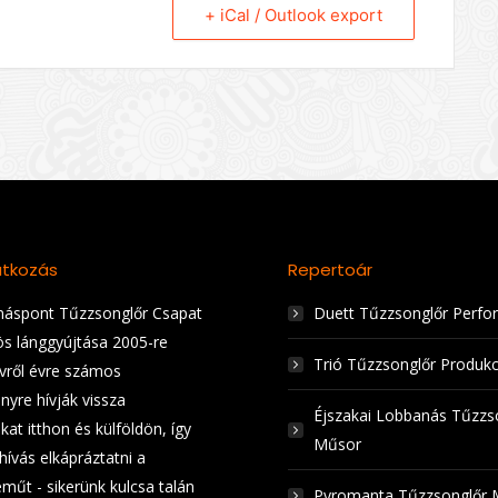
+ iCal / Outlook export
tkozás
Repertoár
áspont Tűzzsonglőr Csapat
Duett Tűzzsonglőr Perfo
ös lánggyújtása 2005-re
Trió Tűzzsonglőr Produkc
Évről évre számos
nyre hívják vissza
Éjszakai Lobbanás Tűzzs
at itthon és külföldön, így
Műsor
hívás elkápráztatni a
műt - sikerünk kulcsa talán
Pyromanta Tűzzsonglőr 