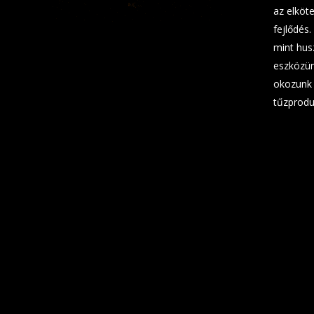
az elköt
fejlődés.
mint hus
eszközün
okozunk 
tűzprodu