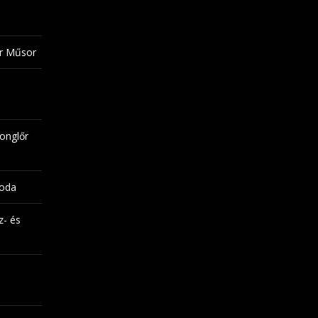
őr Műsor
onglőr
noda
z- és