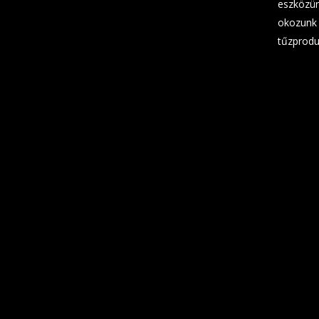
eszközün
okozunk 
tűzprodu