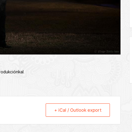
rodukciónkal.
+ iCal / Outlook export