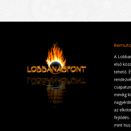
Bemuta
A Lobban
első köz
tehető. 
rendezvé
csapatunk
mindig ki
nagyérde
az elköt
fejlődés.
mint hus