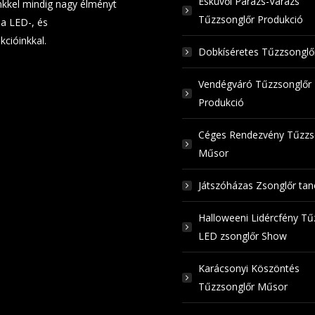
Esküvői Parázs-Varázs
kkel mindig nagy élményt
Tűzzsonglőr Produkció
a LED-, és
kcióinkkal.
Dobkíséretes Tűzzsongl
Vendégváró Tűzzsonglőr
Produkció
Céges Rendezvény Tűzzs
Műsor
Játszóházas Zsonglőr ta
Halloweeni Lidércfény Tű
LED zsonglőr Show
Karácsonyi Köszöntés
Tűzzsonglőr Műsor