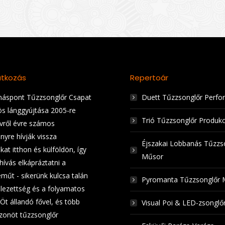
tkozás
Repertoár
áspont Tűzzsonglőr Csapat
Duett Tűzzsonglőr Perfo
ös lánggyújtása 2005-re
Trió Tűzzsonglőr Produkc
Évről évre számos
nyre hívják vissza
Éjszakai Lobbanás Tűzzs
at itthon és külföldön, így
Műsor
hívás elkápráztatni a
műt - sikerünk kulcsa talán
Pyromanta Tűzzsonglőr 
elezettség és a folyamatos
 Öt állandó fővel, és több
Visual Poi & LED-zsongl
zonöt tűzzsonglőr