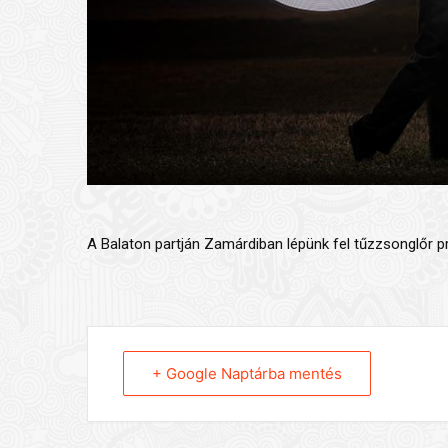
A Balaton partján Zamárdiban lépünk fel tűzzsonglőr p
+ Google Naptárba mentés