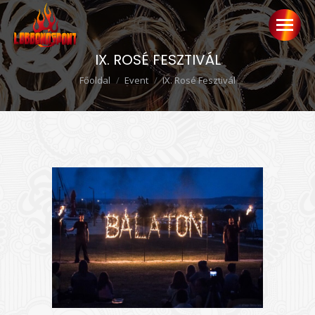
IX. ROSÉ FESZTIVÁL
Ön itt van:
Főoldal
Event
IX. Rosé Fesztivál