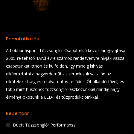
Bemutatkozás
A Lobbanáspont Tűzzsonglőr Csapat első közös lánggyújtása
2005-re tehető. Évről évre számos rendezvényre hívják vissza
csapatunkat itthon és külföldön, így mindig kihívás
elkápráztatni a nagyérdeműt - sikerünk kulcsa talán az
elkötelezettség és a folyamatos fejlődés. Öt állandó fővel, és
több mint huszonöt tűzzsonglőr eszközünkkel mindig nagy
élményt okozunk a LED-, és tűzprodukcióinkkal.
Repertoár
Duett Tűzzsonglőr Performansz