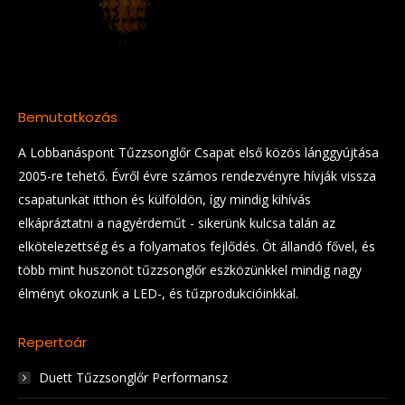
Bemutatkozás
A Lobbanáspont Tűzzsonglőr Csapat első közös lánggyújtása
2005-re tehető. Évről évre számos rendezvényre hívják vissza
csapatunkat itthon és külföldön, így mindig kihívás
elkápráztatni a nagyérdeműt - sikerünk kulcsa talán az
elkötelezettség és a folyamatos fejlődés. Öt állandó fővel, és
több mint huszonöt tűzzsonglőr eszközünkkel mindig nagy
élményt okozunk a LED-, és tűzprodukcióinkkal.
Repertoár
Duett Tűzzsonglőr Performansz