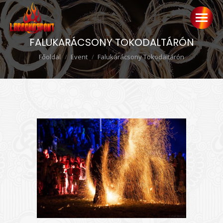
FALUKARÁCSONY TOKODALTÁRÓN
Ön itt van:
Főoldal
Event
Falukarácsony Tokodaltárón