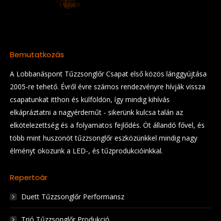
Bemutatkozás
A Lobbanáspont Tűzzsonglőr Csapat első közös lánggyújtása
2005-re tehető. Évről évre számos rendezvényre hívják vissza
csapatunkat itthon és külföldön, így mindig kihívás
elkápráztatni a nagyérdeműt - sikerünk kulcsa talán az
elkötelezettség és a folyamatos fejlődés. Öt állandó fővel, és
több mint huszonöt tűzzsonglőr eszközünkkel mindig nagy
élményt okozunk a LED-, és tűzprodukcióinkkal.
Repertoár
Duett Tűzzsonglőr Performansz
Trió Tűzzsonglőr Produkció