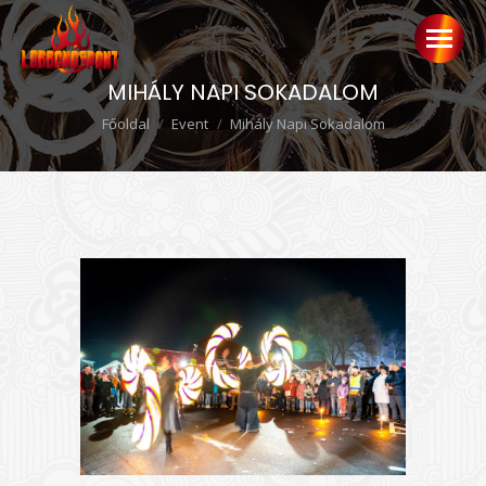
MIHÁLY NAPI SOKADALOM
Ön itt van:
Főoldal
Event
Mihály Napi Sokadalom