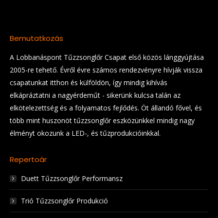
Bemutatkozás
A Lobbanáspont Tűzzsonglőr Csapat első közös lánggyújtása
2005-re tehető. Évről évre számos rendezvényre hívják vissza
csapatunkat itthon és külföldön, így mindig kihívás
elkápráztatni a nagyérdeműt - sikerünk kulcsa talán az
elkötelezettség és a folyamatos fejlődés. Öt állandó fővel, és
több mint huszonöt tűzzsonglőr eszközünkkel mindig nagy
élményt okozunk a LED-, és tűzprodukcióinkkal.
Repertoár
Duett Tűzzsonglőr Performansz
Trió Tűzzsonglőr Produkció