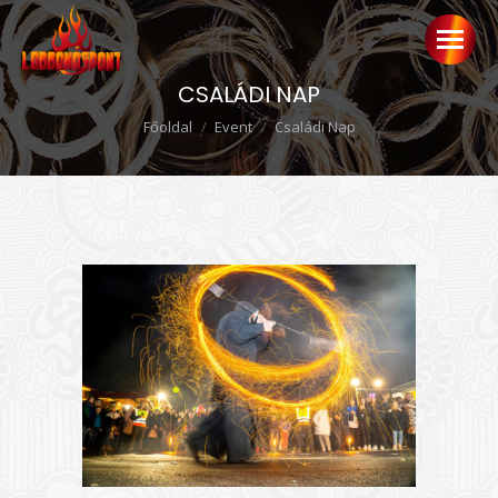
CSALÁDI NAP
Ön itt van:
Főoldal
Event
Családi Nap