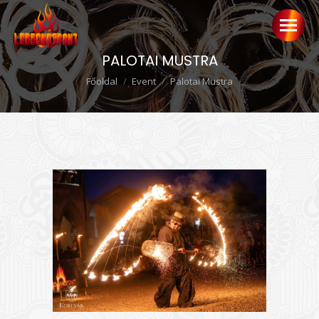
PALOTAI MUSTRA
Ön itt van:
Főoldal
Event
Palotai Mustra