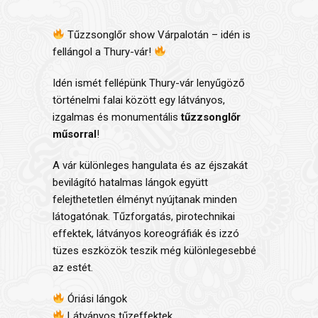
Tűzzsonglőr show Várpalotán – idén is
fellángol a Thury-vár!
Idén ismét fellépünk
Thury-vár
lenyűgöző
történelmi falai között egy látványos,
izgalmas és monumentális
tűzzsonglőr
műsorral
!
A vár különleges hangulata és az éjszakát
bevilágító hatalmas lángok együtt
felejthetetlen élményt nyújtanak minden
látogatónak. Tűzforgatás, pirotechnikai
effektek, látványos koreográfiák és izzó
tüzes eszközök teszik még különlegesebbé
az estét.
Óriási lángok
Látványos tűzeffektek