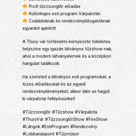
Profi tűzzsonglőr előadás
Különleges esti program Várpalotán
Családoknak és rendezvénylátogatóknak
egyaránt ajánlott
A
Thury-vár
történelmi környezete tökéletes
helyszíne egy igazán látványos tűzshow-nak,
ahol a modern látványelemek és a középkori
hangulat találkozik.
Ha szereted a látványos esti programokat, a
tüzes előadásokat és az egyedi
rendezvényélményeket, akkor idén se hagyd
ki várpalotai fellépésünket!
#Tűzzsonglőr #Tűzshow #Várpalota
#ThuryVár #TűzzsonglőrShow #FireShow
#Lángok #EstiProgram #Rendezvény
#Lobbanáspont #Tűzműsor