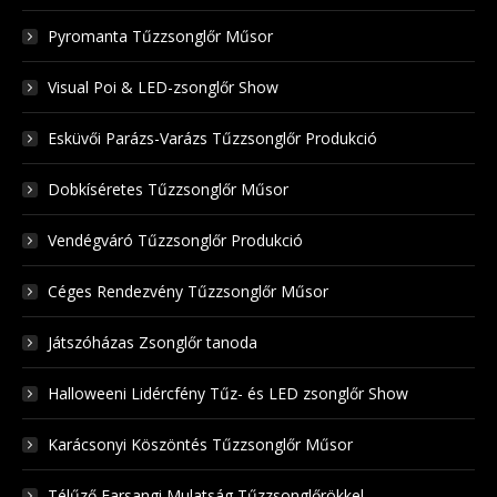
Pyromanta Tűzzsonglőr Műsor
Visual Poi & LED-zsonglőr Show
Esküvői Parázs-Varázs Tűzzsonglőr Produkció
Dobkíséretes Tűzzsonglőr Műsor
Vendégváró Tűzzsonglőr Produkció
Céges Rendezvény Tűzzsonglőr Műsor
Játszóházas Zsonglőr tanoda
Halloweeni Lidércfény Tűz- és LED zsonglőr Show
Karácsonyi Köszöntés Tűzzsonglőr Műsor
Télűző Farsangi Mulatság Tűzzsonglőrökkel