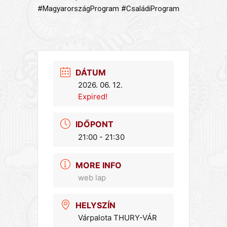
#MagyarországProgram #CsaládiProgram
DÁTUM
2026. 06. 12.
Expired!
IDŐPONT
21:00 - 21:30
MORE INFO
web lap
HELYSZÍN
Várpalota THURY-VÁR