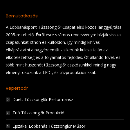
Bemutatkozás
A Lobbanáspont Tűzzsonglőr Csapat első közös lánggyújtása
2005-re tehető. Évről évre számos rendezvényre hívják vissza
csapatunkat itthon és külföldön, így mindig kihívás
elkápráztatni a nagyérdeműt - sikerünk kulcsa talán az
elkötelezettség és a folyamatos fejlődés. Öt állandó fővel, és
több mint huszonöt tűzzsonglőr eszközünkkel mindig nagy
élményt okozunk a LED-, és tűzprodukcióinkkal.
Repertoár
Duett Tűzzsonglőr Performansz
Trió Tűzzsonglőr Produkció
Éjszakai Lobbanás Tűzzsonglőr Műsor