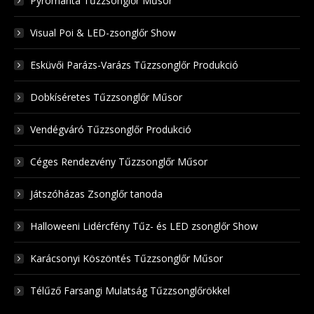
Pyromanta Tűzzsonglőr Műsor
Visual Poi & LED-zsonglőr Show
Esküvői Parázs-Varázs Tűzzsonglőr Produkció
Dobkíséretes Tűzzsonglőr Műsor
Vendégváró Tűzzsonglőr Produkció
Céges Rendezvény Tűzzsonglőr Műsor
Játszóházas Zsonglőr tanoda
Halloweeni Lidércfény Tűz- és LED zsonglőr Show
Karácsonyi Köszöntés Tűzzsonglőr Műsor
Télűző Farsangi Mulatság Tűzzsonglőrökkel