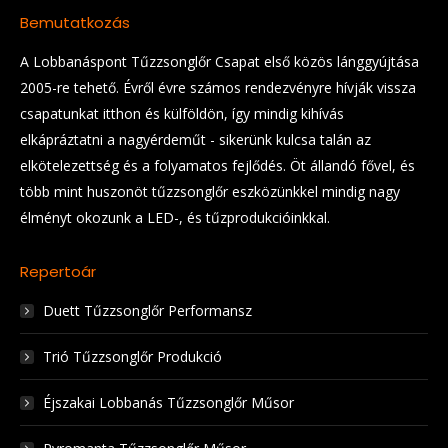
Bemutatkozás
A Lobbanáspont Tűzzsonglőr Csapat első közös lánggyújtása
2005-re tehető. Évről évre számos rendezvényre hívják vissza
csapatunkat itthon és külföldön, így mindig kihívás
elkápráztatni a nagyérdeműt - sikerünk kulcsa talán az
elkötelezettség és a folyamatos fejlődés. Öt állandó fővel, és
több mint huszonöt tűzzsonglőr eszközünkkel mindig nagy
élményt okozunk a LED-, és tűzprodukcióinkkal.
Repertoár
Duett Tűzzsonglőr Performansz
Trió Tűzzsonglőr Produkció
Éjszakai Lobbanás Tűzzsonglőr Műsor