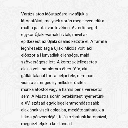
Varázslatos időutazásra invitáljuk a
látogatókat, melynek során megelevenedik a
múlt a palotai vár tövében. Az erősséget
egykor Újlaki-várnak hívták, mivel az
építkezést az Újlaki család kezdte el. A família
leghíresebb tagja Újlaki Miklós volt, aki
először a Hunyadiak ellensége, majd
szövetségese lett. A korszak jellegzetes
alakja volt, hatalomra éhes főúr, aki
gátlástalanul tört a céljai felé, nem riadt
vissza az engedély nélküli erősítési
munkálatoktól vagy a hamis pénz verésétől
sem. A Mustra során betekintést nyerhetünk
a XV. század egyik legellentmondásosabb
alakjának viselt dolgaiba, meglátogathatjuk a
titkos pénzverdéjét, találkozhatunk katonáival,
megnézhetjük a kor táncait.