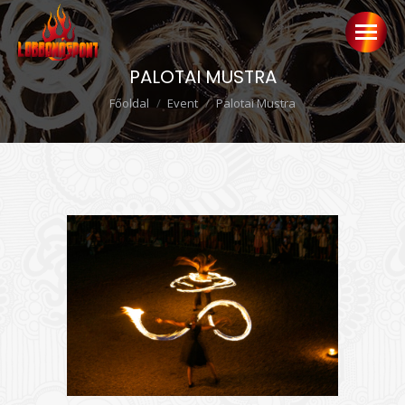
PALOTAI MUSTRA
Ön itt van:
Főoldal
Event
Palotai Mustra