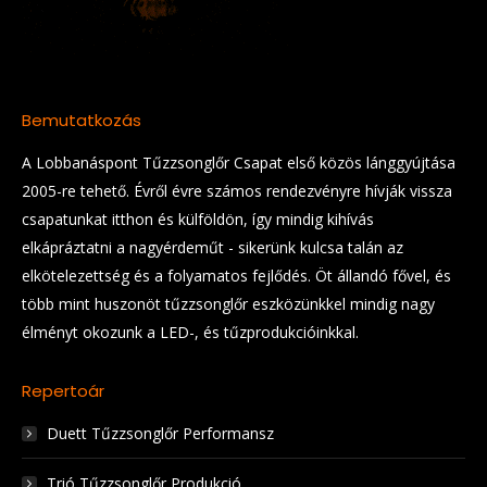
Bemutatkozás
A Lobbanáspont Tűzzsonglőr Csapat első közös lánggyújtása
2005-re tehető. Évről évre számos rendezvényre hívják vissza
csapatunkat itthon és külföldön, így mindig kihívás
elkápráztatni a nagyérdeműt - sikerünk kulcsa talán az
elkötelezettség és a folyamatos fejlődés. Öt állandó fővel, és
több mint huszonöt tűzzsonglőr eszközünkkel mindig nagy
élményt okozunk a LED-, és tűzprodukcióinkkal.
Repertoár
Duett Tűzzsonglőr Performansz
Trió Tűzzsonglőr Produkció