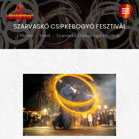
SZARVASKŐ CSIPKEBOGYÓ FESZTIVÁL
Ön itt van:
Főoldal
Event
Szarvaskő Csipkebogyó Fesztivál