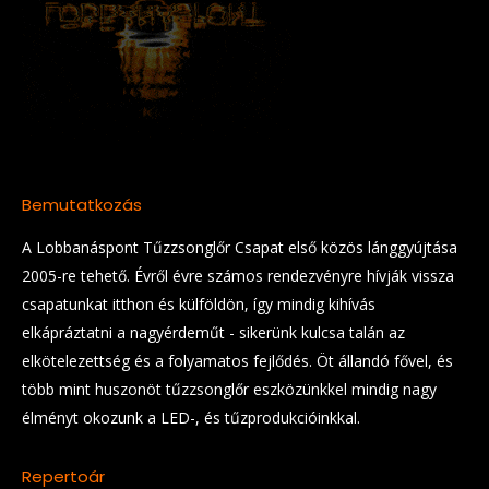
Bemutatkozás
A Lobbanáspont Tűzzsonglőr Csapat első közös lánggyújtása
2005-re tehető. Évről évre számos rendezvényre hívják vissza
csapatunkat itthon és külföldön, így mindig kihívás
elkápráztatni a nagyérdeműt - sikerünk kulcsa talán az
elkötelezettség és a folyamatos fejlődés. Öt állandó fővel, és
több mint huszonöt tűzzsonglőr eszközünkkel mindig nagy
élményt okozunk a LED-, és tűzprodukcióinkkal.
Repertoár