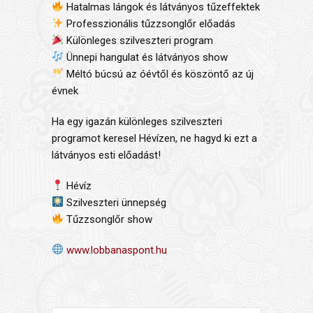
Hatalmas lángok és látványos tűzeffektek
Professzionális tűzzsonglőr előadás
Különleges szilveszteri program
Ünnepi hangulat és látványos show
Méltó búcsú az óévtől és köszöntő az új
évnek
Ha egy igazán különleges szilveszteri
programot keresel Hévízen, ne hagyd ki ezt a
látványos esti előadást!
Hévíz
Szilveszteri ünnepség
Tűzzsonglőr show
www.lobbanaspont.hu