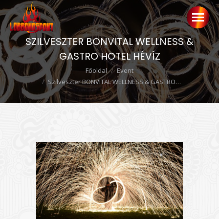
SZILVESZTER BONVITAL WELLNESS &
GASTRO HOTEL HÉVÍZ
Ön itt van:
Főoldal
Event
Szilveszter BONVITAL WELLNESS & GASTRO…