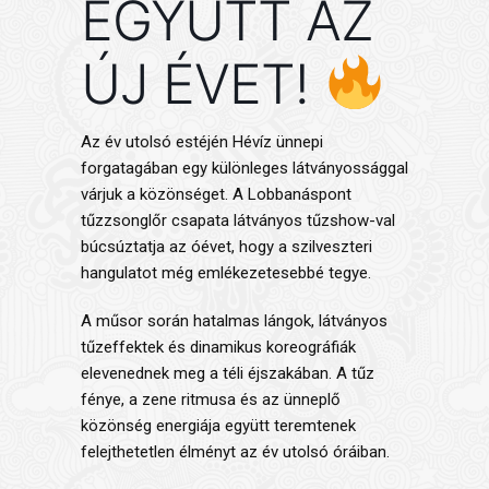
EGYÜTT AZ
ÚJ ÉVET!
Az év utolsó estéjén Hévíz ünnepi
forgatagában egy különleges látványossággal
várjuk a közönséget. A Lobbanáspont
tűzzsonglőr csapata látványos tűzshow-val
búcsúztatja az óévet, hogy a szilveszteri
hangulatot még emlékezetesebbé tegye.
A műsor során hatalmas lángok, látványos
tűzeffektek és dinamikus koreográfiák
elevenednek meg a téli éjszakában. A tűz
fénye, a zene ritmusa és az ünneplő
közönség energiája együtt teremtenek
felejthetetlen élményt az év utolsó óráiban.