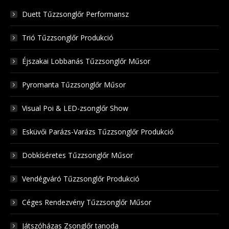
Duett Tűzzsonglőr Performansz
Trió Tűzzsonglőr Produkció
Éjszakai Lobbanás Tűzzsonglőr Műsor
Pyromanta Tűzzsonglőr Műsor
Visual Poi & LED-zsonglőr Show
Esküvői Parázs-Varázs Tűzzsonglőr Produkció
Dobkíséretes Tűzzsonglőr Műsor
Vendégváró Tűzzsonglőr Produkció
Céges Rendezvény Tűzzsonglőr Műsor
Játszóházas Zsonglőr tanoda