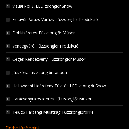
Visual Poi & LED-zsonglőr Show
Esküvői Parázs-Varázs Tűzzsonglőr Produkció
Dobkíséretes Tűzzsonglőr Műsor
Vendégváró Tűzzsonglőr Produkció
Céges Rendezvény Tűzzsonglőr Műsor
Játszóházas Zsonglőr tanoda
Halloweeni Lidércfény Tűz- és LED zsonglőr Show
Karácsonyi Köszöntés Tűzzsonglőr Műsor
Télűző Farsangi Mulatság Tűzzsonglőrökkel
Elérhetőségeink