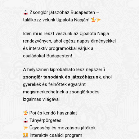
Zsonglőr játszóház Budapesten –
találkozz velünk Újpalota Napján!
Idén mi is részt veszünk az
Újpalota Napja
rendezvényen, ahol egész napos élményekkel
és interaktív programokkal várjuk a
családokat Budapesten!
A helyszínen kipróbálható lesz népszerű
zsonglőr tanodánk és játszóházunk
, ahol
gyerekek és felnőttek egyaránt
megismerkedhetnek a zsonglőrködés
izgalmas világával.
Poi és kendő használat
Tányérpörgetés
Ügyességi és mozgásos játékok
Interaktív családi program