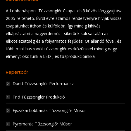
A Lobbanáspont Tűzzsonglőr Csapat első közös lánggyújtása
2005-re tehető. Évről évre számos rendezvényre hívják vissza
csapatunkat itthon és külföldön, így mindig kihívás
elkápráztatni a nagyérdeműt - sikerünk kulcsa talán az
elkötelezettség és a folyamatos fejlődés. Öt állandó fővel, és
több mint huszonöt tűzzsonglőr eszközünkkel mindig nagy
élményt okozunk a LED-, és tűzprodukcióinkkal.
Repertoár
Duett Tűzzsonglőr Performansz
Trió Tűzzsonglőr Produkció
Éjszakai Lobbanás Tűzzsonglőr Műsor
Pyromanta Tűzzsonglőr Műsor