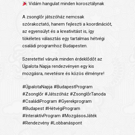
Vidám hangulat minden korosztálynak
A zsonglőr játszóház nemcsak
szórakoztató, hanem fejleszti a koordinációt,
az egyensúlyt és a kreativitást is, így
tökéletes választás egy tartalmas hétvégi
családi programhoz Budapesten.
Szeretettel várunk minden érdeklődőt az
Újpalota Napja
rendezvényen egy kis
mozgásra, nevetésre és közös élményre!
#ÚjpalotaNapja #BudapestProgram
#Zsonglőr #Játszóház #ZsonglőrTanoda
#CsaládiProgram #Gyerekprogram
#Budapest #HétvégiProgram
#InteraktívProgram #MozgásosJáték
#Rendezvény #Lobbanáspont