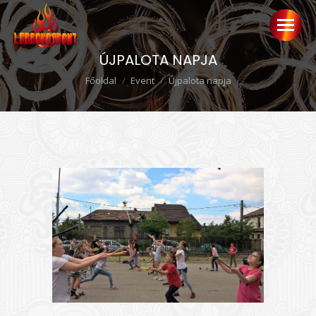
ÚJPALOTA NAPJA
Ön itt van:
Főoldal
Event
Újpalota napja