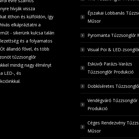
Évről évre számos
nyre hívják vissza
Éjszakai Lobbanás Tűzzs
at itthon és külföldön, így
Műsor
hívás elkápráztatni a
műt - sikerünk kulcsa talán
Pyromanta Tűzzsonglőr 
elezettség és a folyamatos
 Öt állandó fővel, és több
Visual Poi & LED-zsongl
zonöt tűzzsonglőr
Esküvői Parázs-Varázs
kkel mindig nagy élményt
Tűzzsonglőr Produkció
a LED-, és
kcióinkkal.
Dobkíséretes Tűzzsongl
Vendégváró Tűzzsonglőr
Produkció
Céges Rendezvény Tűzzs
Műsor