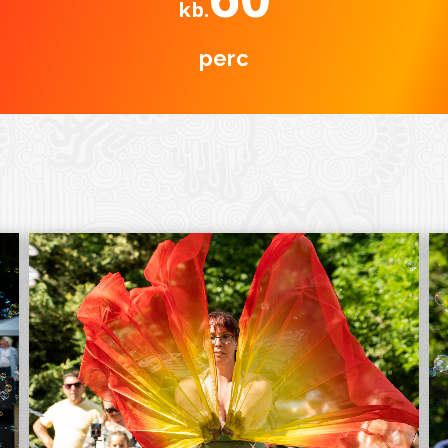
kb.
perc