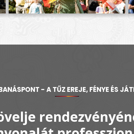
BANÁSPONT - A TŰZ EREJE, FÉNYE ÉS JÁT
övelje rendezvényén
nvonalát professzion