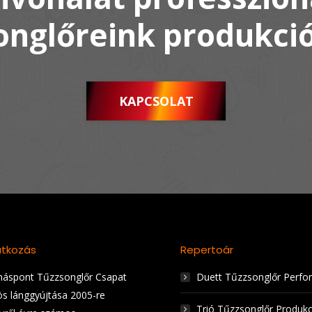
onglőreink produkció
KAPCSOLAT
tkozás
Repertoár
áspont Tűzzsonglőr Csapat
Duett Tűzzsonglőr Perfo
ös lánggyújtása 2005-re
Trió Tűzzsonglőr Produkc