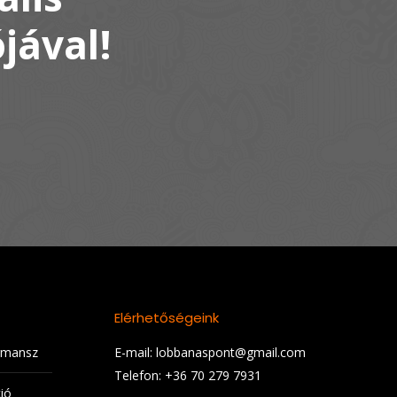
jával!
Elérhetőségeink
rmansz
E-mail: lobbanaspont@gmail.com
Telefon: +36 70 279 7931
ió