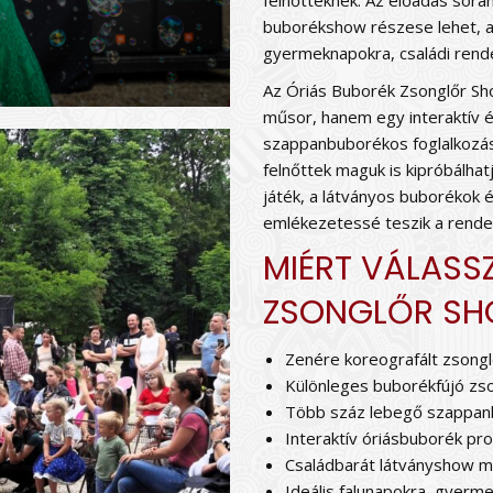
felnőtteknek. Az előadás sorá
buborékshow részese lehet, a
gyermeknapokra, családi rende
Az Óriás Buborék Zsonglőr Sh
műsor, hanem egy interaktív é
szappanbuborékos foglalkozás 
felnőttek maguk is kipróbálha
játék, a látványos buborékok é
emlékezetessé teszik a rende
MIÉRT VÁLASS
ZSONGLŐR SH
Zenére koreografált zsongl
Különleges buborékfújó zs
Több száz lebegő szappan
Interaktív óriásbuborék pr
Családbarát látványshow m
Ideális falunapokra, gyerm