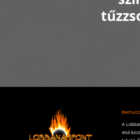
tűzzs
Bemuta
A Lobban
első köz