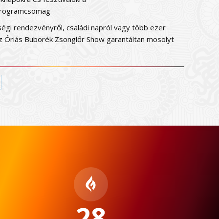
programcsomag
égi rendezvényről, családi napról vagy több ezer
 az Óriás Buborék Zsonglőr Show garantáltan mosolyt
nkedIn
28