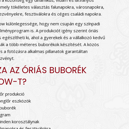
n a közönség egy dinamikus, vidám és látványos
mely tökéletes választás falunapokra, városnapokra,
zvényekre, fesztiválokra és céges családi napokra.
ow különlegessége, hogy nem csupán egy színpadi
lményprogram is. A produkciót igény szerint óriás
egészítheti ki, ahol a gyerekek és a vállalkozó kedvű
tják a több méteres buborékok készítését. A közös
s a fotózásra alkalmas pillanatok garantáltan
zvényt.
ZA AZ ÓRIÁS BUBORÉK
OW-T?
őr produkció
onglőr eszközök
buborék
ogram
inden korosztálynak
eknapokra és fesztiválokra