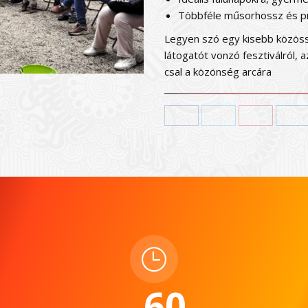
Többféle műsorhossz és 
Legyen szó egy kisebb közöss
látogatót vonzó fesztiválról,
csal a közönség arcára
Facebook
Twitter
Pinterest
Li
60