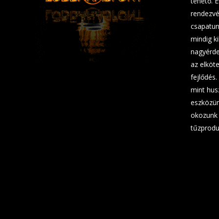
tehető. 
rendezvé
csapatunk
mindig ki
nagyérde
az elköt
fejlődés.
mint hus
eszközün
okozunk 
tűzprodu