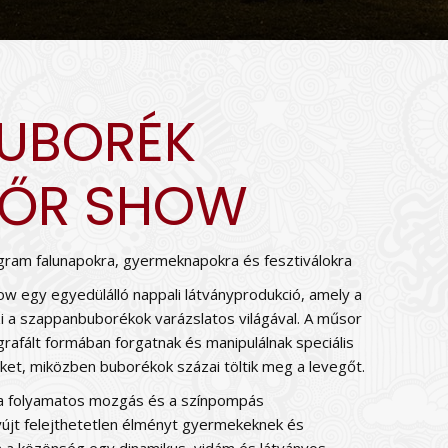
BUBORÉK
LŐR SHOW
gram falunapokra, gyermeknapokra és fesztiválokra
w egy egyedülálló nappali látványprodukció, amely a
 a szappanbuborékok varázslatos világával. A műsor
rafált formában forgatnak és manipulálnak speciális
et, miközben buborékok százai töltik meg a levegőt.
, a folyamatos mozgás és a színpompás
újt felejthetetlen élményt gyermekeknek és