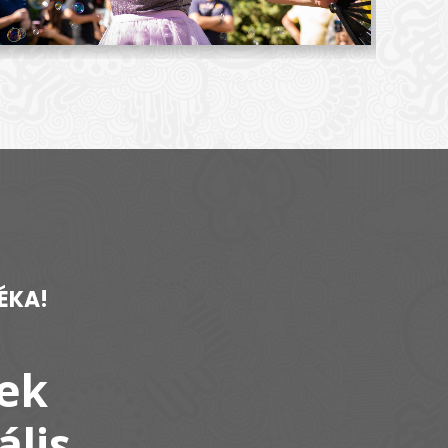
ÉKA!
ek
ális