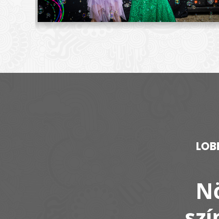
LOB
N
szí