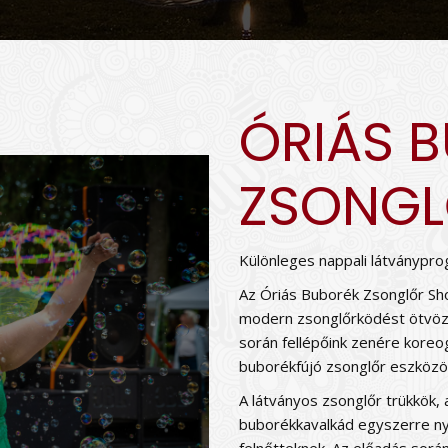
ÓRIÁS 
ZSONG
Különleges nappali látványpro
Az Óriás Buborék Zsonglőr Sho
modern zsonglőrködést ötvözi
során fellépőink zenére koreog
buborékfújó zsonglőr eszközök
A látványos zsonglőr trükkök
buborékkavalkád egyszerre ny