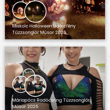
Miskolc Halloween Lidércfény
Tűzzsonglőr Műsor 2025
Máriapócs Radócsring Tűzzsonglőr
Műsor 2025