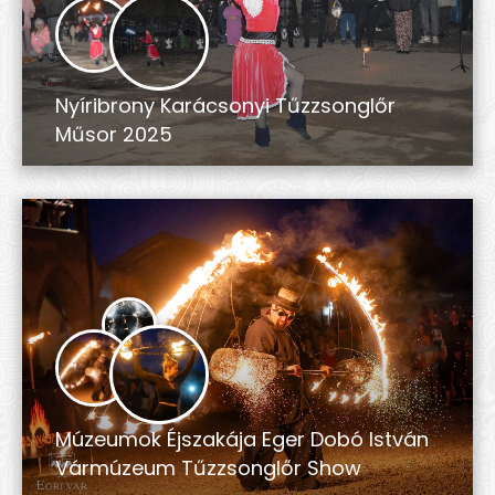
Nyíribrony Karácsonyi Tűzzsonglőr
Műsor 2025
Múzeumok Éjszakája Eger Dobó István
Vármúzeum Tűzzsonglőr Show