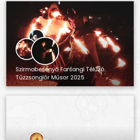
Szirmabesenyő Farsangi Télűző
Tűzzsonglőr Műsor 2025