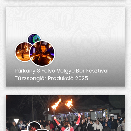
Párkány 3 Folyó Völgye Bor Fesztivál
Tűzzsonglőr Produkció 2025