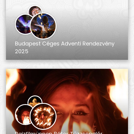
Budapest Céges Adventi Rendezvény
2025
Rajzfilmünnep Bátor Tűzzsonglőr