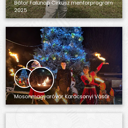
Bátor Falunap Cirkusz mentorprogram
2025
Mosonmagyaróvár Karácsonyi Vásár