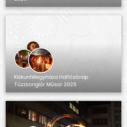
Kiskunfélegyháza Halfőzőnap
Tűzzsonglőr Műsor 2025