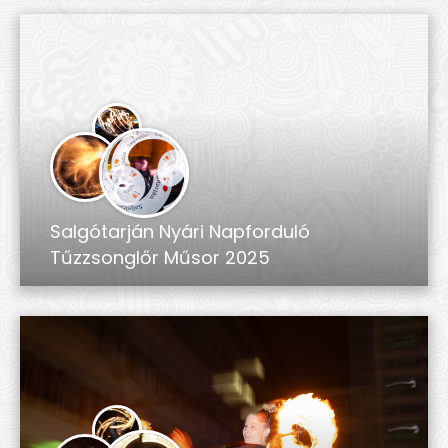
Salgótarján Nyári Napforduló
Tűzzsonglőr Műsor 2025