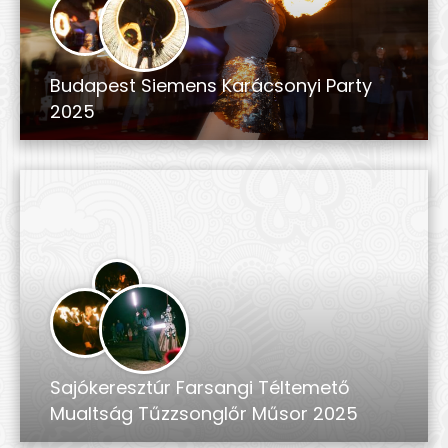
Budapest Siemens Karácsonyi Party
2025
Sajókeresztúr Farsangi Téltemető
Mualtság Tűzzsonglőr Műsor 2025