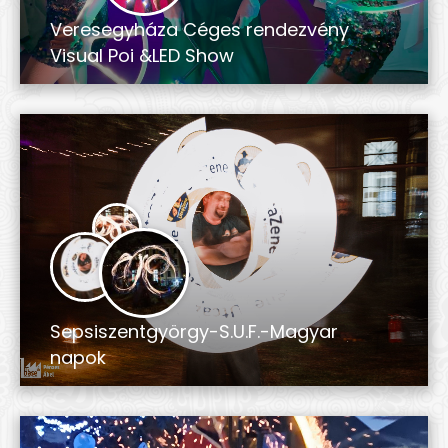
Veresegyháza Céges rendezvény
Visual Poi &LED Show
Sepsiszentgyörgy-S.U.F.-Magyar
napok