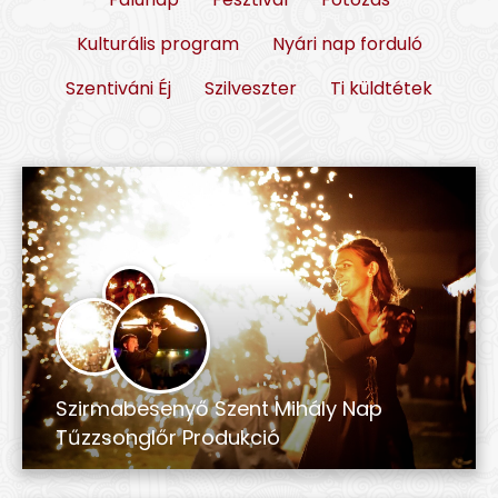
Kulturális program
Nyári nap forduló
Szentiváni Éj
Szilveszter
Ti küldtétek
Szirmabesenyő Szent Mihály Nap
Tűzzsonglőr Produkció