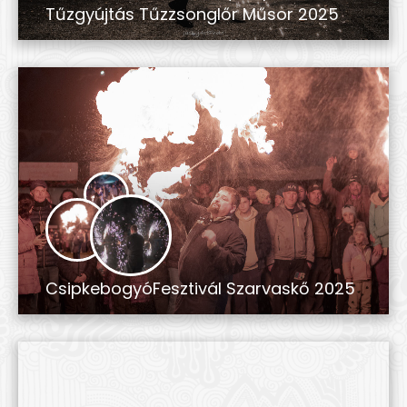
Tűzgyújtás Tűzzsonglőr Műsor 2025
CsipkebogyóFesztivál Szarvaskő 2025