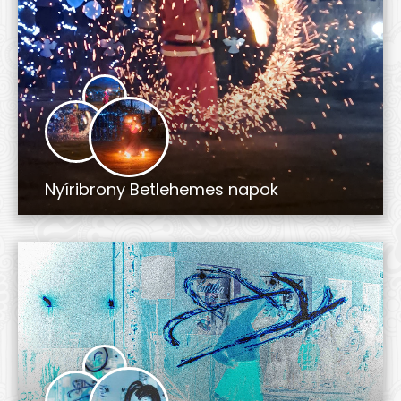
Nyíribrony Betlehemes napok