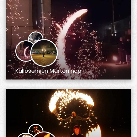
Kállósemjén Márton nap