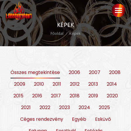
KÉPEK
Ön itt van:
Főoldal
Képek
Összes megtekintése
2006
2007
2008
2009
2010
2011
2012
2013
2014
2015
2016
2017
2018
2019
2020
2021
2022
2023
2024
2025
Céges rendezvény
Egyéb
Esküvő
Falunap
Fesztivál
Fotózás