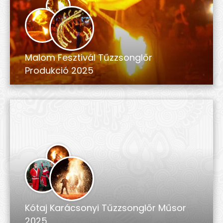
Malom Fesztivál Tűzzsonglőr
Produkció 2025
Kótaj Karácsonyi Tűzzsonglőr Műsor
2025